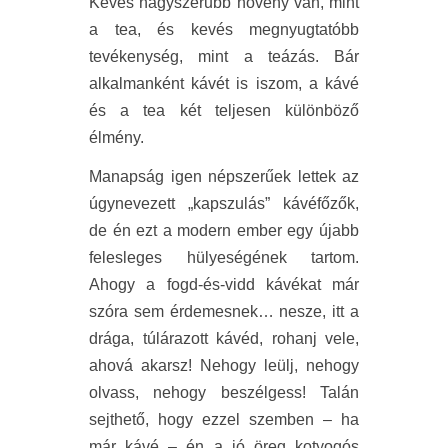
Kevés nagyszerűbb növény van, mint
a tea, és kevés megnyugtatóbb
tevékenység, mint a teázás. Bár
alkalmanként kávét is iszom, a kávé
és a tea két teljesen különböző
élmény.
Manapság igen népszerűek lettek az
úgynevezett „kapszulás” kávéfőzők,
de én ezt a modern ember egy újabb
felesleges hülyeségének tartom.
Ahogy a fogd-és-vidd kávékat már
szóra sem érdemesnek… nesze, itt a
drága, túlárazott kávéd, rohanj vele,
ahová akarsz! Nehogy leülj, nehogy
olvass, nehogy beszélgess! Talán
sejthető, hogy ezzel szemben – ha
már kávé – én a jó öreg kotyogós