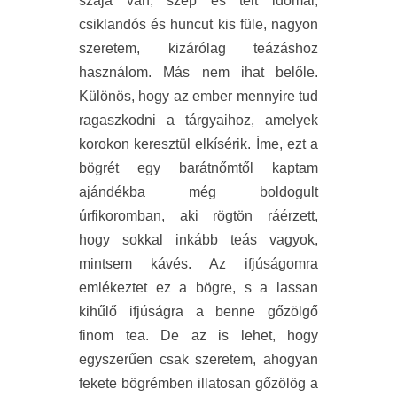
szája van, szép és telt idomai,
csiklandós és huncut kis füle, nagyon
szeretem, kizárólag teázáshoz
használom. Más nem ihat belőle.
Különös, hogy az ember mennyire tud
ragaszkodni a tárgyaihoz, amelyek
korokon keresztül elkísérik. Íme, ezt a
bögrét egy barátnőmtől kaptam
ajándékba még boldogult
úrfikoromban, aki rögtön ráérzett,
hogy sokkal inkább teás vagyok,
mintsem kávés. Az ifjúságomra
emlékeztet ez a bögre, s a lassan
kihűlő ifjúságra a benne gőzölgő
finom tea. De az is lehet, hogy
egyszerűen csak szeretem, ahogyan
fekete bögrémben illatosan gőzölög a