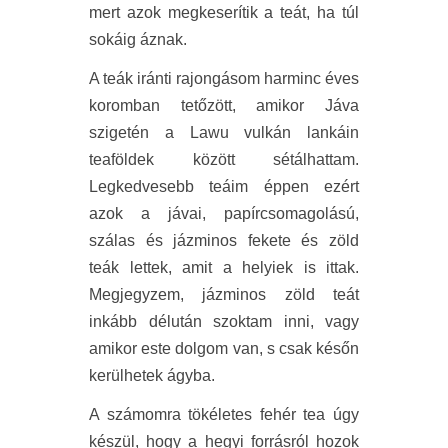
mert azok megkeserítik a teát, ha túl
sokáig áznak.
A teák iránti rajongásom harminc éves
koromban tetőzött, amikor Jáva
szigetén a Lawu vulkán lankáin
teaföldek között sétálhattam.
Legkedvesebb teáim éppen ezért
azok a jávai, papírcsomagolású,
szálas és jázminos fekete és zöld
teák lettek, amit a helyiek is ittak.
Megjegyzem, jázminos zöld teát
inkább délután szoktam inni, vagy
amikor este dolgom van, s csak későn
kerülhetek ágyba.
A számomra tökéletes fehér tea úgy
készül, hogy a hegyi forrásról hozok