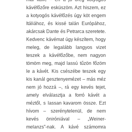
kávéfőzőre esküszöm. Azt hiszem, ez
a kotyogós kávéfőzés úgy köt engem
Itáliához, és kissé talán Európához,
akárcsak Dante és Petrarca szeretete.
Kedvenc kávémat úgy készítem, hogy
meleg, de legalább langyos vizet
teszek a kávéfőzőbe, nem nagyon
tömöm meg, majd lassú tűzön főzöm
le a kávét. Kis csészébe teszek egy
kis kanál gesztenyemézet – más méz
nem jó hozzá –, rá egy kevés tejet,
amely elválasztja a forró kávét a
méztől, s lassan kavarom össze. Ezt
hívom – szerénytelenül, de nem
kevés öniróniával – „Weiner-
melanzs”-nak. A kávé számomra