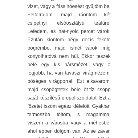
vizet, vagy a friss hóesést gyűjtöm be.
Felforralom, majd ráöntöm két
csipetnyi elsőosztályú teafűre.
Lefedem, és hat-nyolc percet várok.
Ezután kiöntöm négy decis fekete
bögrémbe, majd ismét várok, míg
kortyolhatóvá nem hűl. Ekkor teszek
bele egy kis hársmézet, vagy a
legjobb, ha van tavaszi virágmézem,
bőséges virágporral. Ezt elkavarom,
majd csöpögtetek bele öt-tíz csöpp
saját készítésű propoliszoldatot. Ezt a
főzetet iszom egész délelőtt. Gyakran
termoszba töltöm, s magammal
viszem a városba vagy a méhesbe,
ahol éppen dolgom van. Az se zavar,