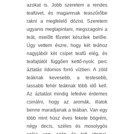
azokat is. Jobb szeretem a rendes
teafüvet, és magamnak teaszűrőbe
rakni a megfelelő dózist. Szeretem
ugyanis megtapintani, megszagolni a
teát, mielőtt főzetet készítek belőle.
Úgy vettem észre, hogy két teához
nagyjából két csipet teafű elég, és
teafajtától függően kettő-nyolc perc
áztatás ildomos forró vízben. A zöld
teáknak kevesebb, a testesebb,
lassabb fehér teáknak több idő kell.
Az áztatást mindig lefedve érdemes
csinálni, hogy az aromák, illatok
benne maradjanak a teában. Van egy
több mint húsz éves fekete bögrém,
négy decis, széles és mosolygós