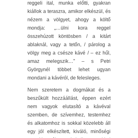
reggeli ital, munka előtti, gyakran
kiállok a teraszra, amikor elkészül, és
nézem a völgyet, ahogy a költő
mondja: „…ülni kora reggel
összehúzott köntösben / a kitárt
ablaknál, vagy a tetőn, / párolog a
völgy meg a csésze kávé / – ez hűl,
amaz melegszik…” – s Petri
Györgynél többet lehet ugyan
mondani a kávéról, de felesleges.
Nem szeretem a dogmákat és a
beszűkült hozzáállást, éppen ezért
nem vagyok elutasító a kávéval
szemben, de szívemhez, testemhez
és alkatomhoz is sokkal közelebb áll
egy jól elkészített, kiváló, minőségi