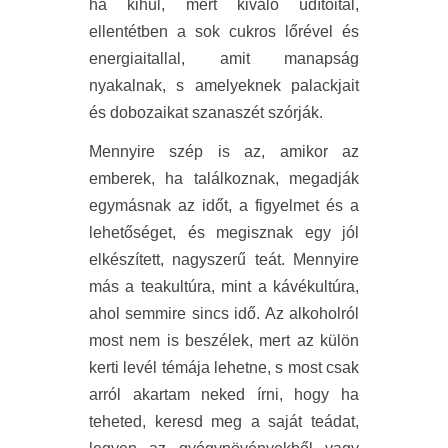
ha kihűl, mert kiváló üdítőital,
ellentétben a sok cukros lőrével és
energiaitallal, amit manapság
nyakalnak, s amelyeknek palackjait
és dobozaikat szanaszét szórják.
Mennyire sz
ép is az, amikor az
emberek, ha találkoznak, megadják
egymásnak az időt, a figyelmet és a
lehetőséget, és megisznak egy jól
elkészített, nagyszerű teát. Mennyire
más a teakultúra, mint a kávékultúra,
ahol semmire sincs idő. Az alkoholról
most nem is beszélek, mert az külön
kerti levél témája lehetne, s most csak
arról akartam neked írni, hogy ha
teheted, keresd meg a saját teádat,