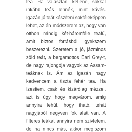
tea. Ha választani kellene, sokkal
inkább teás lennék, mint kávés.
Igazán jó teát készíteni sokféleképpen
lehet, az én módszerem az, hogy van
otthon mindig két-háromféle teafű,
amit biztos forrásból igyekszem
beszerezni. Szeretem a jó, jázminos
zöld teát, a bergamottos Earl Grey-t,
de nagy rajongója vagyok az Assam-
teáknak is. Ám az igazán nagy
kedvencem a tiszta fehér tea. Ha
ízesítem, csak és kizárólag mézzel,
azt is úgy, hogy megvárom, amíg
annyira lehűl, hogy iható, tehát
nagyjából negyven fok alatt van. A
filteres teákat annyira nem szívlelem,
de ha nincs más, akkor megiszom