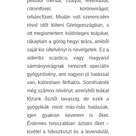
például mentát, zsályát, levendulát,
citromfüvet, körömvirágot,
orbáncfüvet. Miután volt szerencsém
rövid időt tölteni Görögországban, s
ott megismertem különleges teájukat,
rákaptam a görög hegyi teára, amiből
saját kis ültetvényt is nevelgetek. Ez a
sideritis scardica, vagy magyarul
sármányvirágnak nevezett speciális
gyógynövény, ami nagyon jó hatással
van, különösen férfiakra. Sorolhatnék
még számos növényt, amelyből teákat
főzünk ősztől tavaszig, de ezek a
gyógyteák mind más-más hatásúak,
igen gyakran keverem is őket.
Érdemes hosszabban áztatni őket –
kivétel a hibiszkuszt és a levendulát,