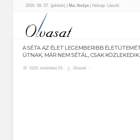
2026. 08. 07. (péntek) |
Ma: Ibolya
| Holnap: László
A SÉTA AZ ÉLET LEGEMBERIBB ÉLETÜTEMÉT F
ÚTNAK, MÁR NEM SÉTÁL, CSAK KÖZLEKEDIK
2025. november 25.
Olvasat