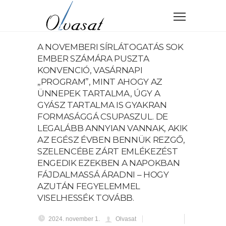
A NOVEMBERI SÍRLÁTOGATÁS SOK
EMBER SZÁMÁRA PUSZTA
KONVENCIÓ, VASÁRNAPI
„PROGRAM”, MINT AHOGY AZ
ÜNNEPEK TARTALMA, ÚGY A
GYÁSZ TARTALMA IS GYAKRAN
FORMASÁGGÁ CSUPASZUL. DE
LEGALÁBB ANNYIAN VANNAK, AKIK
AZ EGÉSZ ÉVBEN BENNÜK REZGŐ,
SZELENCÉBE ZÁRT EMLÉKEZÉST
ENGEDIK EZEKBEN A NAPOKBAN
FÁJDALMASSÁ ÁRADNI – HOGY
AZUTÁN FEGYELEMMEL
VISELHESSÉK TOVÁBB.
2024. november 1.
Olvasat