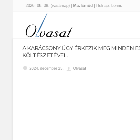
2026. 08. 09. (vasárnap) |
Ma: Emõd
| Holnap: Lörinc
A KARÁCSONY ÚGY ÉRKEZIK MEG MINDEN E
KÖLTÉSZETÉVEL.
2024. december 25.
Olvasat