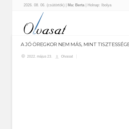
2026. 08. 06. (csütörtök) |
Ma: Berta
| Holnap: Ibolya
A JÓ ÖREGKOR NEM MÁS, MINT TISZTESSÉG
2022. május 23.
Olvasat