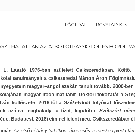
FŐOLDAL
ROVATAINK
SZTHATATLAN AZ ALKOTÓI PASSIÓTÓL ÉS FORDÍTV
ás
 L. László 1976-ban született Csíkszeredában. Költő, ir
kolai tanulmányait a csíkszeredai Márton Áron Főgimnázi
yegyetem magyar–angol szakán tanult tovább. 2000-ben ál
kolájában magyar irodalmat tanít. Doktori fokozatát a Sze
tván költészete. 2019-től a
Székelyföld
folyóirat főszerkesz
nek száma meghaladja a tízet, legutóbbi
Szétszórt ném
ge, Budapest, 2018) címmel jelent meg. Csíkszeredában él és
Tamás
:
Az első néhány fiatalkori, útkeresős verseskönyved után