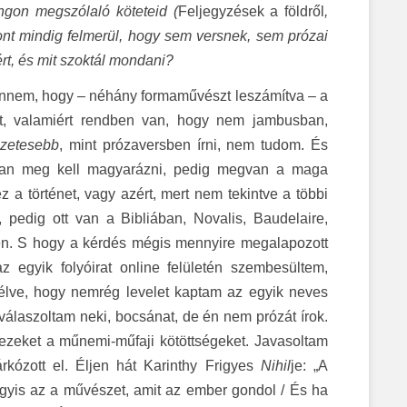
angon megszólaló köteteid (
Feljegyzések a földről
,
ont mindig felmerül, hogy sem versnek, sem prózai
t, és mit szoktál mondani?
 bennem, hogy – néhány formaművészt leszámítva – a
it, valamiért rendben van, hogy nem jambusban,
szetesebb
, mint prózaversben írni, nem tudom. És
kran meg kell magyarázni, pedig megvan a maga
z a történet, vagy azért, mert nem tekintve a többi
pedig ott van a Bibliában, Novalis, Baudelaire,
en. S hogy a kérdés mégis mennyire megalapozott
z egyik folyóirat online felületén szembesültem,
szélve, hogy nemrég levelet kaptam az egyik neves
zt válaszoltam neki, bocsánat, de én nem prózát írok.
k ezeket a műnemi-műfaji kötöttségeket. Javasoltam
rkózott el. Éljen hát Karinthy Frigyes
Nihil
je: „A
agyis az a művészet, amit az ember gondol / És ha