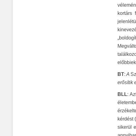
vélemény
kortárs
jelenlé
kinevez
„boldogí
Megvált
találkoz
előbbiek
BT
:
A
Sz
erősítik
BLL
: Az
életembe
érzékelt
kérdést 
sikerül 
annyiban