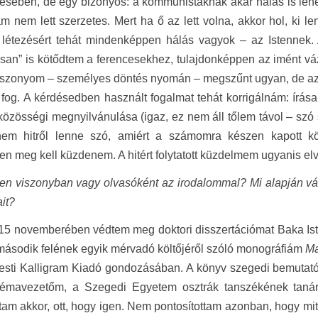
ésében, de egy bizonyos: a kommunistáknak akár hálás is lehet
 nem lett szerzetes. Mert ha ő az lett volna, akkor hol, ki l
i létezésért tehát mindenképpen hálás vagyok – az Istennek.
osan” is kötődtem a ferencesekhez, tulajdonképpen az imént v
zonyom – személyes döntés nyomán – megszűnt ugyan, de az, a
fog. A kérdésedben használt fogalmat tehát korrigálnám: írá
 közösségi megnyilvánulása (igaz, ez nem áll tőlem távol – szó
anem hitről lenne szó, amiért a számomra készen kapott k
n meg kell küzdenem. A hitért folytatott küzdelmem ugyanis elvál
en viszonyban vagy olvasóként az irodalommal? Mi alapján vála
ait?
015 novemberében védtem meg doktori disszertációmat Baka Ist
ásodik felének egyik mérvadó költőjéről szóló monográfiám
Ma
sti Kalligram Kiadó gondozásában. A könyv szegedi bemutatójá
 témavezetőm, a Szegedi Egyetem osztrák tanszékének tanár
tam akkor, ott, hogy igen. Nem pontosítottam azonban, hogy mit