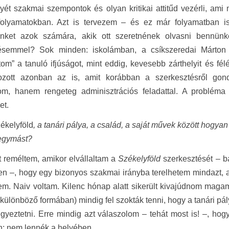
ét szakmai szempontok és olyan kritikai attitűd vezérli, ami 
 folyamatokban. Azt is tervezem – és ez már folyamatban i
tünket azok számára, akik ott szeretnének olvasni bennü
ésemmel? Sok minden: iskolámban, a csíkszeredai Márton
tom” a tanuló ifjúságot, mint eddig, kevesebb zárthelyit és fél
ozott azonban az is, amit korábban a szerkesztésről gond
om, hanem rengeteg adminisztrációs feladattal. A probléma o
et.
ékelyföld
, a tanári pálya, a család, a saját művek között hogy
 egymást?
t reméltem, amikor elvállaltam a
Székelyföld
szerkesztését – b
n –, hogy egy bizonyos szakmai irányba terelhetem mindazt, 
em. Naiv voltam. Kilenc hónap alatt sikerült kivajúdnom mag
(különböző formában) mindig fel szokták tenni, hogy a tanári pály
egyeztetni. Erre mindig azt válaszolom – tehát most is! –, ho
: nem lennék a helyében.