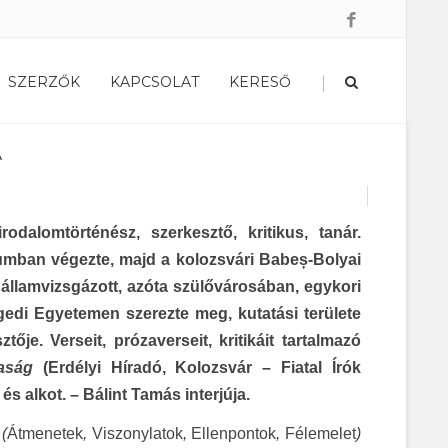
|
SZERZŐK
KAPCSOLAT
KERESŐ
A
odalomtörténész, szerkesztő, kritikus, tanár.
umban végezte, majd a kolozsvári Babeș-Bolyai
lamvizsgázott, azóta szülővárosában, egykori
gedi Egyetemen szerezte meg, kutatási területe
tője. Verseit, prózaverseit, kritikáit tartalmazó
aság
(Erdélyi Híradó, Kolozsvár – Fiatal Írók
 alkot. – Bálint Tamás interjúja.
 (
Átmenetek
,
Viszonylatok
,
Ellenpontok
,
Félemelet
)