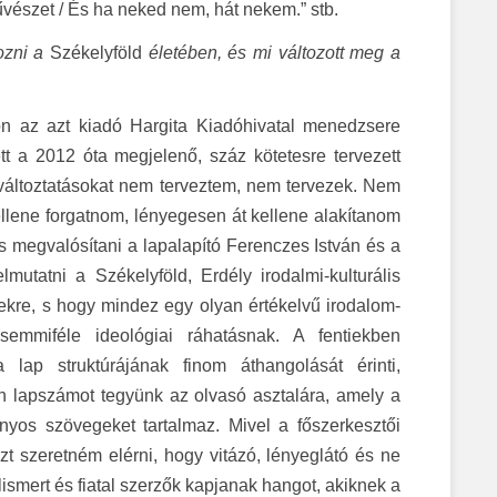
űvészet / És ha neked nem, hát nekem.” stb.
tozni a
Székelyföld
életében, és mi változott meg a
on az azt kiadó Hargita Kiadóhivatal menedzsere
tt a 2012 óta megjelenő, száz kötetesre tervezett
 változtatásokat nem terveztem, nem tervezek. Nem
llene forgatnom, lényegesen át kellene alakítanom
és megvalósítani a lapalapító Ferenczes István és a
mutatni a Székelyföld, Erdély irodalmi-kulturális
ésekre, s hogy mindez egy olyan értékelvű irodalom-
mmiféle ideológiai ráhatásnak. A fentiekben
lap struktúrájának finom áthangolását érinti,
n lapszámot tegyünk az olvasó asztalára, amely a
ányos szövegeket tartalmaz. Mivel a főszerkesztői
t szeretném elérni, hogy vitázó, lényeglátó és ne
ismert és fiatal szerzők kapjanak hangot, akiknek a