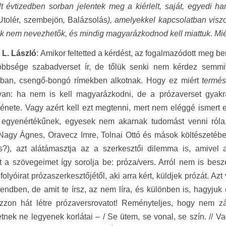
t évtizedben sorban jelentek meg a kiérlelt, saját, egyedi h
Utolér, szembejön
,
Balázsolás
), amelyekkel kapcsolatban visz
k nem nevezhetők, és mindig magyarázkodnod kell miattuk. Miér
 L. László
: Amikor feltetted a kérdést, az fogalmazódott meg
többsége szabadverset ír, de tőlük senki nem kérdez semm
sban, csengő-bongó rímekben alkotnak. Hogy ez miért
termé
van: ha nem is kell magyarázkodni, de a prózaverset gya
ténete. Vagy azért kell ezt megtenni, mert nem eléggé ismert e
l egyenértékűnek, egyesek nem akarnak tudomást venni róla, 
agy Ágnes, Oravecz Imre, Tolnai Ottó és mások költészetéb
s?), azt alátámasztja az a szerkesztői dilemma is, amivel a
t a szövegeimet így sorolja be: próza/vers. Arról nem is be
 folyóirat prózaszerkesztőjétől, aki arra kért, küldjek prózát. A
rendben, de amit te írsz, az nem líra, és különben is, hagyju
ozzon hát létre prózaversrovatot! Reményteljes, hogy nem zá
nek ne legyenek korlátai – / Se ütem, se vonal, se szín. // V