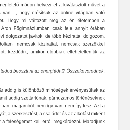
megfelelő módon helyezi el a kiválasztott művet a
s van –, hogy erősítsük az online világban való
nket. Hogy mi változott meg az én életemben a
 Áron Főgimnáziumban csak fele annyit órában
évi dolgozatot javítok, de több kézirattal dolgozom.
oltam: nemcsak kézirattal, nemcsak szerzőkkel
tt kezdődik, amikor utóbbiak ellehetetlenítik az
an tudod beosztani az energiádat? Összekeverednek,
ár addig is különböző minőségek érvényesültek az
amit addig széttartónak, párhuzamos történéseknek
amban, magamból: nem így van, nem így lesz. Azt a
át, a szerkesztést, a családot és az alkotást miként
gy a feleségemet kell erről megkérdezni. Maradjunk