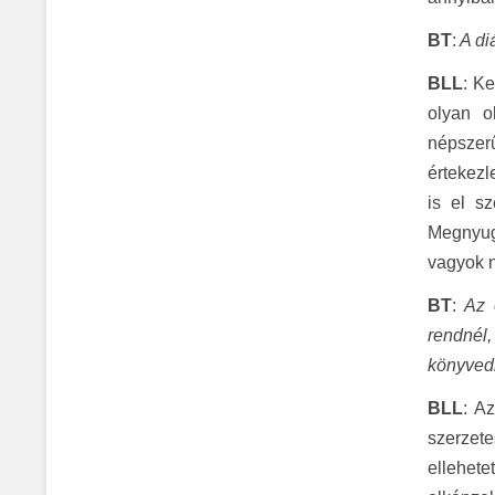
BT
:
A di
BLL
: K
olyan o
népszerű
értekezl
is el s
Megnyugt
vagyok n
BT
:
Az e
rendné
könyvedb
BLL
: A
szerzete
ellehet