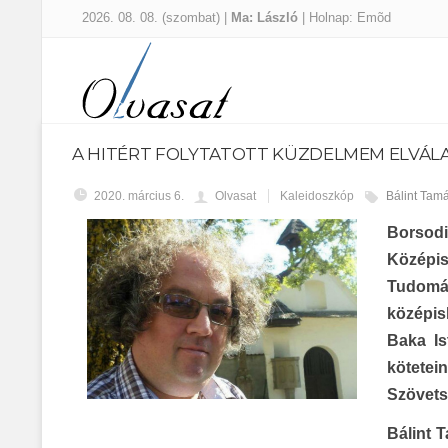
2026. 08. 08. (szombat) |
Ma: László
| Holnap: Emõd
A HITÉRT FOLYTATOTT KÜZDELMEM ELVÁLA
2020. március 6.
Olvasat
Kaleidoszkóp
Bálint Tam
Borsodi
Középis
Tudomán
középis
Baka Is
kötetei
Szövetsé
Bálint 