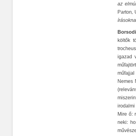
az elmúl
Parton
,
írásokna
Borsodi
költők 
trocheu
igazad 
műfajtör
műfajja
Nemes N
(releván
miszerin
irodalmi
Mire ő: 
neki: h
művészet