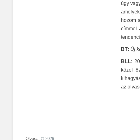
úgy vagy
amelyek 
hozom sz
címmel 
tendenci
BT
:
Új k
BLL
: 2
közel 8
kihagyás
az olvas
Olvasat
© 2026