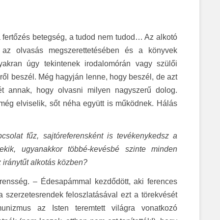
 a fertőzés betegség, a tudod nem tudod… Az alkotó
e az olvasás megszerettetésében és a könyvek
 gyakran úgy tekintenek irodalomórán vagy szülői
yéről beszél. Még hagyján lenne, hogy beszél, de azt
zét annak, hogy olvasni milyen nagyszerű dolog.
még elviselik, sőt néha együtt is működnek. Hálás
csolat fűz, sajtóreferensként is tevékenykedsz a
ekik, ugyanakkor többé-kevésbé szinte minden
 iránytűt alkotás közben?
ferensség. – Édesapámmal kezdődött, aki ferences
 szerzetesrendek feloszlatásával ezt a törekvését
unizmus az Isten teremtett világra vonatkozó