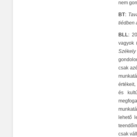
nem gond
BT
:
Tava
tiédben 
BLL
: 2
vagyok (
Székely
gondolom
csak azé
munkatár
értékeit
és kult
megfoga
munkatá
lehető l
teendőim
csak vál