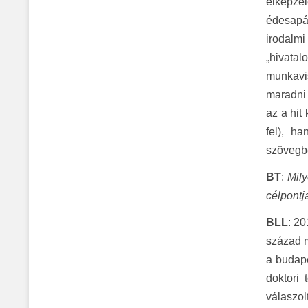
elképzel
édesapám
irodalm
„hivatal
munkavis
maradni 
az a hit
fel), h
szövegbe
BT
:
Mily
célpontj
BLL
: 2
század m
a budape
doktori
válaszol