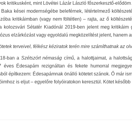
ok kritikusként, mint Lövétei Lázár László főszerkesztő-elődöm 
Baka kései modernségébe beleférnek, létértelmező költészeté
óba kritikáimban (vagy nem föltétlen) – rajta, az ő költészeté
a kolozsvári Sétatér Kiadónál 2019-ben jelent meg kritikáim
ózus elzárkózást vagy egyoldalú megközelítést jelent, hanem ars
ötetek terveivel, félkész kéziratok terén mire számíthatnak az o
018-ban a
Szétszórt némaság
című, a halottjaimat, a halotts
7 éves Édesapám rezignáltan és fekete humorral megjegyezt
ból építkezem: Édesapámnak önálló kötetet szánok. Ő már ismer
óimhoz is eljut – egyelőre folyóiratokon keresztül. Kötet később 