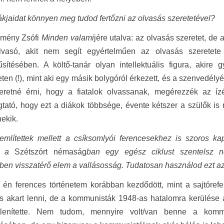
ákjaidat könnyen meg tudod fertőzni az olvasás szeretetével?
emény Zsófi
Minden valami
jére utalva: az olvasás szeretet, de
lvasó, akit nem segít egyértelműen az olvasás szeretet
sítésében. A költő-tanár olyan intellektuális figura, akire
eten (!), mint aki egy másik bolygóról érkezett, és a szenvedél
zeretné érni, hogy a fiatalok olvassanak, megérezzék az í
ató, hogy ezt a diákok többsége, évente kétszer a szülők is 
ekik.
mlítettek mellett a csíksomlyói ferencesekhez is szoros kap
l, a
Szétszórt némaság
ban egy egész ciklust szentelsz n
en visszatérő elem a vallásosság. Tudatosan használod ezt az
z én ferences történetem korábban kezdődött, mint a sajtóre
s akart lenni, de a kommunisták 1948-as hatalomra kerülése a
etlenítette. Nem tudom, mennyire volt/van benne a komm