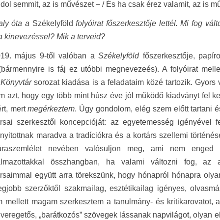
ol semmit, az is művészet – / És ha csak érez valamit, az is m
ly óta a
Székelyföld
folyóirat főszerkesztője lettél. Mi fog vál
a kinevezéssel? Mik a terveid?
019. május 9-től valóban a
Székelyföld
főszerkesztője, papír
bármennyire is fáj ez utóbbi megnevezeés). A folyóirat melle
 Könyvtár
sorozat kiadása is a feladataim közé tartozik. Gyors
 azt, hogy egy több mint húsz éve jól működő kiadványt fel ke
rt, mert
megérkeztem
. Úgy gondolom, elég szem előtt tartani 
sai szerkesztői koncepcióját: az egyetemesség igényével fel
, nyitottnak maradva a tradíciókra és a kortárs szellemi történ
úraszemlélet nevében valósuljon meg, ami nem enged se
lmazottakkal összhangban, ha valami változni fog, az a 
rsaimmal együtt arra törekszünk, hogy hónapról hónapra olya
egjobb szerzőktől szakmailag, esztétikailag igényes, olvasm
 mellett magam szerkesztem a tanulmány- és kritikarovatot, az
lveregetős, „barátkozós” szövegek lássanak napvilágot, olyan el