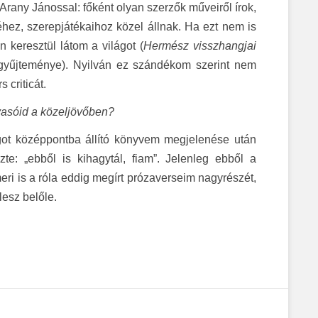
Arany Jánossal: főként olyan szerzők műveiről írok,
hez, szerepjátékaihoz közel állnak. Ha ezt nem is
n keresztül látom a világot (
Hermész visszhangjai
 gyűjteménye). Nyilván ez szándékom szerint nem
 criticát.
lvasóid a közeljövőben?
ágot középpontba állító könyvem megjelenése után
e: „ebből is kihagytál, fiam”. Jelenleg ebből a
i is a róla eddig megírt prózaverseim nagyrészét,
lesz belőle.