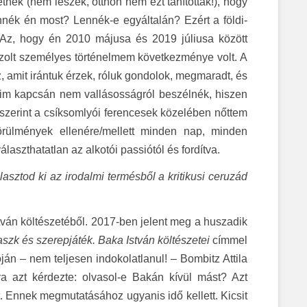
nék (nem leszek, otthon nem ezt tanították!), hogy
ennék én most? Lennék-e egyáltalán? Ezért a földi-
 Az, hogy én 2010 májusa és 2019 júliusa között
ázolt személyes történelmem következménye volt. A
mit irántuk érzek, róluk gondolok, megmaradt, és
saim kapcsán nem vallásosságról beszélnék, hiszen
 szerint a csíksomlyói ferencesek közelében nőttem
örülmények ellenére/mellett minden nap, minden
aszthatatlan az alkotói passiótól és fordítva.
sztod ki az irodalmi termésből a kritikusi ceruzád
ván költészetéből. 2017-ben jelent meg a huszadik
szk és szerepjáték. Baka István költészetei
címmel
n – nem teljesen indokolatlanul! – Bombitz Attila
a azt kérdezte: olvasol-e Bakán kívül mást? Azt
. Ennek megmutatásához ugyanis idő kellett. Kicsit