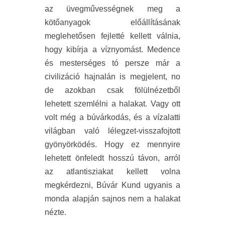
az üvegművességnek meg a
kötőanyagok előállításának
meglehetősen fejletté kellett válnia,
hogy kibírja a víznyomást. Medence
és mesterséges tó persze már a
civilizáció hajnalán is megjelent, no
de azokban csak fölülnézetből
lehetett szemlélni a halakat. Vagy ott
volt még a búvárkodás, és a vízalatti
világban való lélegzet-visszafojtott
gyönyörködés. Hogy ez mennyire
lehetett önfeledt hosszú távon, arról
az atlantisziakat kellett volna
megkérdezni, Búvár Kund ugyanis a
monda alapján sajnos nem a halakat
nézte.