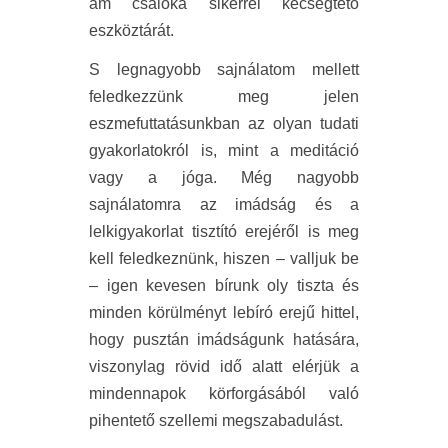
ám csalóka sikerrel kecsegtető
eszköztárát.
S legnagyobb sajnálatom mellett
feledkezzünk meg jelen
eszmefuttatásunkban az olyan tudati
gyakorlatokról is, mint a meditáció
vagy a jóga. Még nagyobb
sajnálatomra az imádság és a
lelkigyakorlat tisztító erejéről is meg
kell feledkeznünk, hiszen – valljuk be
– igen kevesen bírunk oly tiszta és
minden körülményt lebíró erejű hittel,
hogy pusztán imádságunk hatására,
viszonylag rövid idő alatt elérjük a
mindennapok körforgásából való
pihentető szellemi megszabadulást.