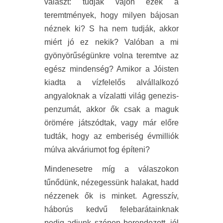
választ: tudják vajon ezek a
teremtmények, hogy milyen bájosan
néznek ki? S ha nem tudják, akkor
miért jó ez nekik? Valóban a mi
gyönyörűségünkre volna teremtve az
egész mindenség? Amikor a Jóisten
kiadta a vízfelelős alvállalkozó
angyaloknak a vízalatti világ genezis-
penzumát, akkor ők csak a maguk
örömére játszódtak, vagy már előre
tudták, hogy az emberiség évmilliók
múlva akváriumot fog építeni?
Mindenesetre míg a válaszokon
tűnődünk, nézegessünk halakat, hadd
nézzenek ők is minket. Agresszív,
háborús kedvű felebarátainknak
pedig adjunk szépen berendezett, jól