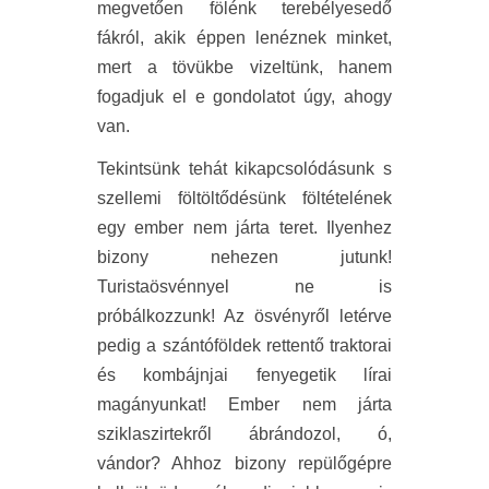
megvetően fölénk terebélyesedő
fákról, akik éppen lenéznek minket,
mert a tövükbe vizeltünk, hanem
fogadjuk el e gondolatot úgy, ahogy
van.
Tekintsünk tehát kikapcsolódásunk s
szellemi föltöltődésünk föltételének
egy ember nem járta teret. Ilyenhez
bizony nehezen jutunk!
Turistaösvénnyel ne is
próbálkozzunk! Az ösvényről letérve
pedig a szántóföldek rettentő traktorai
és kombájnjai fenyegetik lírai
magányunkat! Ember nem járta
sziklaszirtekről ábrándozol, ó,
vándor? Ahhoz bizony repülőgépre