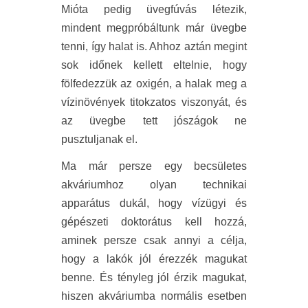
Mióta pedig üvegfúvás létezik,
mindent megpróbáltunk már üvegbe
tenni, így halat is. Ahhoz aztán megint
sok időnek kellett eltelnie, hogy
fölfedezzük az oxigén, a halak meg a
vízinövények titokzatos viszonyát, és
az üvegbe tett jószágok ne
pusztuljanak el.
Ma már persze egy becsületes
akváriumhoz olyan technikai
apparátus dukál, hogy vízügyi és
gépészeti doktorátus kell hozzá,
aminek persze csak annyi a célja,
hogy a lakók jól érezzék magukat
benne. És tényleg jól érzik magukat,
hiszen akváriumba normális esetben