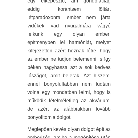
egy elképesztő, ám gondolatilag
eddig korántsem föltárt
létparadoxonra: ember nem járta
vidékek vad nyugalmára vágyó
lelkünk egy olyan emberi
építményben lel harmóniát, melyet
kifejezetten azért hoznak létre, hogy
az ember ne tudjon belemenni, s így
békén hagyhassa azt a sok kedves
jószágot, amit belerak. Azt hiszem,
ennél bonyolultabban nem tudtam
volna egy mondatban leírni, hogy is
működik lételméletileg az akvárium,
de azért az alábbiakban tovább
bonyolítom a dolgot.
Meglepően kevés olyan dolgot épít az
emberiség, amibe a megépítése után