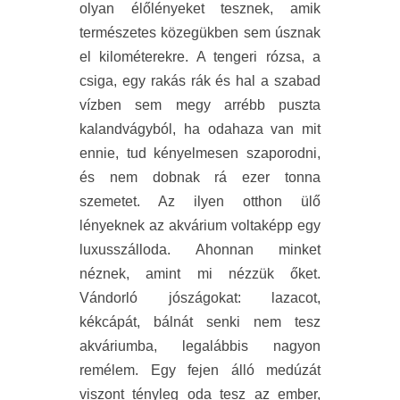
olyan élőlényeket tesznek, amik
természetes közegükben sem úsznak
el kilométerekre. A tengeri rózsa, a
csiga, egy rakás rák és hal a szabad
vízben sem megy arrébb puszta
kalandvágyból, ha odahaza van mit
ennie, tud kényelmesen szaporodni,
és nem dobnak rá ezer tonna
szemetet. Az ilyen otthon ülő
lényeknek az akvárium voltaképp egy
luxusszálloda. Ahonnan minket
néznek, amint mi nézzük őket.
Vándorló jószágokat: lazacot,
kékcápát, bálnát senki nem tesz
akváriumba, legalábbis nagyon
remélem. Egy fejen álló medúzát
viszont tényleg oda tesz az ember,