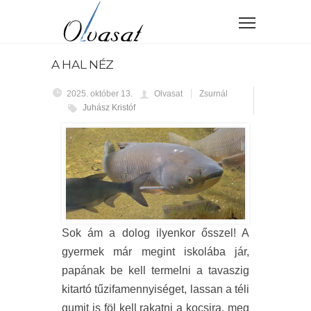
A HAL NÉZ
2025. október 13.
Olvasat
Zsurnál
Juhász Kristóf
Sok ám a dolog ilyenkor ősszel! A
gyermek már megint iskolába jár,
papának be kell termelni a tavaszig
kitartó tűzifamennyiséget, lassan a téli
gumit is föl kell rakatni a kocsira, meg