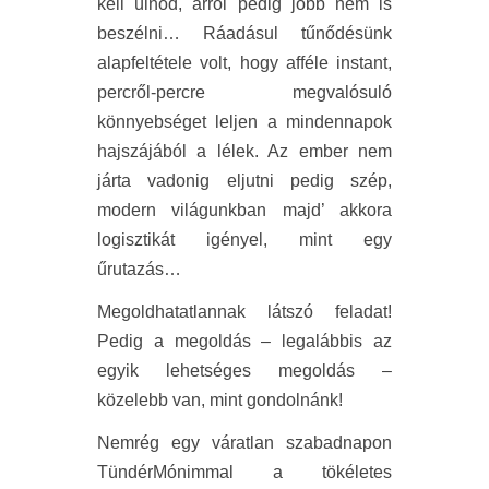
kell ülnöd, arról pedig jobb nem is
beszélni… Ráadásul tűnődésünk
alapfeltétele volt, hogy afféle instant,
percről-percre megvalósuló
könnyebséget leljen a mindennapok
hajszájából a lélek. Az ember nem
járta vadonig eljutni pedig szép,
modern világunkban majd’ akkora
logisztikát igényel, mint egy
űrutazás…
Megoldhatatlannak látszó feladat!
Pedig a megoldás – legalábbis az
egyik lehetséges megoldás –
közelebb van, mint gondolnánk!
Nemrég egy váratlan szabadnapon
TündérMónimmal a tökéletes