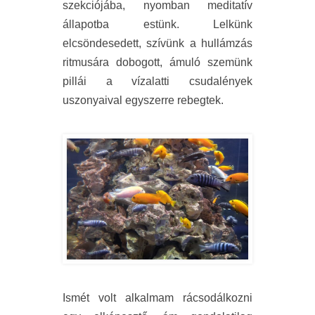
szekciójába, nyomban meditatív
állapotba estünk. Lelkünk
elcsöndesedett, szívünk a hullámzás
ritmusára dobogott, ámuló szemünk
pillái a vízalatti csudalények
uszonyaival egyszerre rebegtek.
Ismét volt alkalmam rácsodálkozni