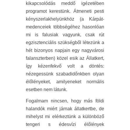
kikapcsolódás meddő igézetében
programot kerestünk. Átmeneti pesti
kényszerlakhelyünkhöz (a Kárpát-
medenceiek többségéhez hasonlóan
mi is falusiak vagyunk, csak rút
egzisztenciális szükségből létezünk a
hét bizonyos napjain egy nagyvárosi
falanszterben) közel esik az Állatkert,
így kézenfekvő volt a döntés:
nézegessünk szabadidőnkben olyan
élőlényeket, amilyeneket normális
esetben nem látunk.
Fogalmam nincsen, hogy más földi
halandók miért járnak állatkertbe, de
mihelyst mi elérkeztünk a különböző
tengeri s édesvízi élőlények