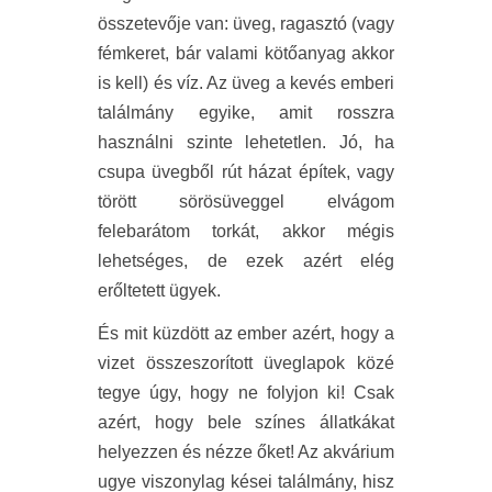
összetevője van: üveg, ragasztó (vagy
fémkeret, bár valami kötőanyag akkor
is kell) és víz. Az üveg a kevés emberi
találmány egyike, amit rosszra
használni szinte lehetetlen. Jó, ha
csupa üvegből rút házat építek, vagy
törött sörösüveggel elvágom
felebarátom torkát, akkor mégis
lehetséges, de ezek azért elég
erőltetett ügyek.
És mit küzdött az ember azért, hogy a
vizet összeszorított üveglapok közé
tegye úgy, hogy ne folyjon ki! Csak
azért, hogy bele színes állatkákat
helyezzen és nézze őket! Az akvárium
ugye viszonylag kései találmány, hisz