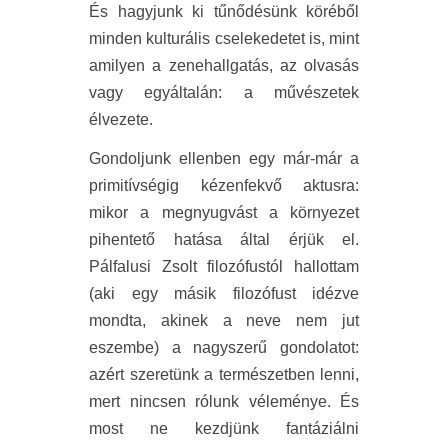
És hagyjunk ki tűnődésünk köréből
minden kulturális cselekedetet is, mint
amilyen a zenehallgatás, az olvasás
vagy egyáltalán: a művészetek
élvezete.
Gondoljunk ellenben egy már-már a
primitívségig kézenfekvő aktusra:
mikor a megnyugvást a környezet
pihentető hatása által érjük el.
Pálfalusi Zsolt filozófustól hallottam
(aki egy másik filozófust idézve
mondta, akinek a neve nem jut
eszembe) a nagyszerű gondolatot:
azért szeretünk a természetben lenni,
mert nincsen rólunk véleménye. És
most ne kezdjünk fantáziálni