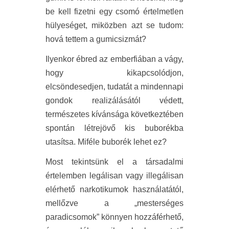
be kell fizetni egy csomó értelmetlen
hülyeséget, miközben azt se tudom:
hová tettem a gumicsizmát?
Ilyenkor ébred az emberfiában a vágy,
hogy kikapcsolódjon,
elcsöndesedjen, tudatát a mindennapi
gondok realizálásától védett,
természetes kívánsága következtében
spontán létrejövő kis buborékba
utasítsa. Miféle buborék lehet ez?
Most tekintsünk el a társadalmi
értelemben legálisan vagy illegálisan
elérhető narkotikumok használatától,
mellőzve a „mesterséges
paradicsomok” könnyen hozzáférhető,