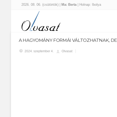
2026. 08. 06. (csütörtök) |
Ma: Berta
| Holnap: Ibolya
A HAGYOMÁNY FORMÁI VÁLTOZHATNAK, DE L
2024. szeptember 4.
Olvasat