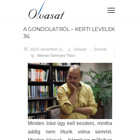
A GONDOLATRÓL – KERTI LEVELEK
36.
2023. december 11.
Olvasat
Zsurnál
Weiner Sennyey Tibor
Minden írást úgy kell kezdeni, mintha
addig nem írtunk volna semmit.