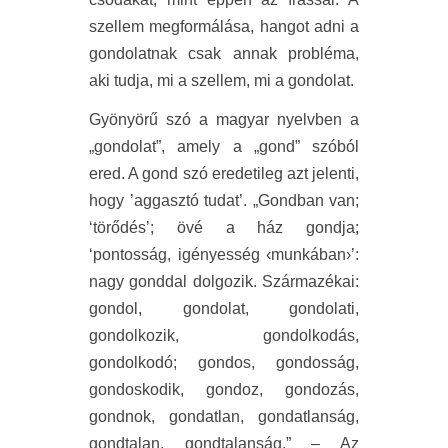
szellem megformálása, hangot adni a
gondolatnak csak annak probléma,
aki tudja, mi a szellem, mi a gondolat.
Gyönyörű szó a magyar nyelvben a
„gondolat”, amely a „gond” szóból
ered. A gond szó eredetileg azt jelenti,
hogy ’aggasztó tudat’. „Gondban van;
‘törődés’; övé a ház gondja;
‘pontosság, igényesség ‹munkában›’:
nagy gonddal dolgozik. Származékai:
gondol, gondolat, gondolati,
gondolkozik, gondolkodás,
gondolkodó; gondos, gondosság,
gondoskodik, gondoz, gondozás,
gondnok, gondatlan, gondatlanság,
gondtalan, gondtalanság.” – Az