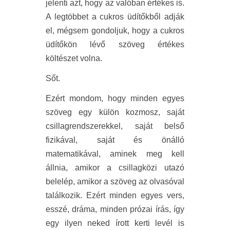
jelenti azt, hogy az valóban értékes is.
A legtöbbet a cukros üdítőkből adják
el, mégsem gondoljuk, hogy a cukros
üdítőkön lévő szöveg értékes
költészet volna.
Sőt.
Ezért mondom, hogy minden egyes
szöveg egy külön kozmosz, saját
csillagrendszerekkel, saját belső
fizikával, saját és önálló
matematikával, aminek meg kell
állnia, amikor a csillagközi utazó
belelép, amikor a szöveg az olvasóval
találkozik. Ezért minden egyes vers,
esszé, dráma, minden prózai írás, így
egy ilyen neked írott kerti levél is