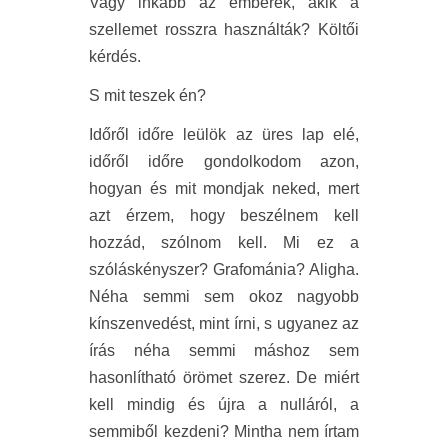
Vagy inkább az emberek, akik a
szellemet rosszra használták? Költői
kérdés.
S mit teszek én?
Időről időre leülök az üres lap elé,
időről időre gondolkodom azon,
hogyan és mit mondjak neked, mert
azt érzem, hogy beszélnem kell
hozzád, szólnom kell. Mi ez a
szóláskényszer? Grafománia? Aligha.
Néha semmi sem okoz nagyobb
kínszenvedést, mint írni, s ugyanez az
írás néha semmi máshoz sem
hasonlítható örömet szerez. De miért
kell mindig és újra a nulláról, a
semmiből kezdeni? Mintha nem írtam