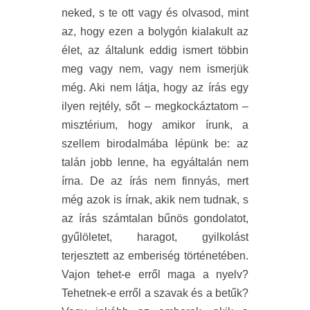
neked, s te ott vagy és olvasod, mint
az, hogy ezen a bolygón kialakult az
élet, az általunk eddig ismert többin
meg vagy nem, vagy nem ismerjük
még. Aki nem látja, hogy az írás egy
ilyen rejtély, sőt – megkockáztatom –
misztérium, hogy amikor írunk, a
szellem birodalmába lépünk be: az
talán jobb lenne, ha egyáltalán nem
írna. De az írás nem finnyás, mert
még azok is írnak, akik nem tudnak, s
az írás számtalan bűnös gondolatot,
gyűlöletet, haragot, gyilkolást
terjesztett az emberiség történetében.
Vajon tehet-e erről maga a nyelv?
Tehetnek-e erről a szavak és a betűk?