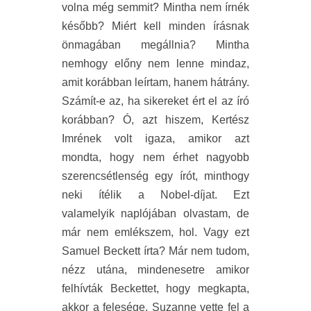
volna még semmit? Mintha nem írnék
később? Miért kell minden írásnak
önmagában megállnia? Mintha
nemhogy előny nem lenne mindaz,
amit korábban leírtam, hanem hátrány.
Számít-e az, ha sikereket ért el az író
korábban? Ó, azt hiszem, Kertész
Imrének volt igaza, amikor azt
mondta, hogy nem érhet nagyobb
szerencsétlenség egy írót, minthogy
neki ítélik a Nobel-díjat. Ezt
valamelyik naplójában olvastam, de
már nem emlékszem, hol. Vagy ezt
Samuel Beckett írta? Már nem tudom,
nézz utána, mindenesetre amikor
felhívták Beckettet, hogy megkapta,
akkor a felesége, Suzanne vette fel a