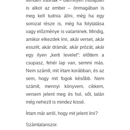
Minden írásnak – bármilyen műfajban
is alkot az ember – önmagában is
meg kell tudnia állni, még ha egy
sorozat része is, még ha folytatása
vagy előzménye is valaminek. Mindig,
amikor elkezdek írni, akár verset, akár
esszét, akár drámát, akár prózát, akár
egy ilyen „kerti levelet”: előttem a
csupasz, fehér lap van, semmi más.
Nem számít, mit írtam korábban, és az
sem, hogy mit fogok később. Nem
számít, mennyi könyvem, cikkem,
versem jelent meg és hol, sőt, talán
még nehezít is mindez kissé.
Írtam már arról, hogy mit jelent írni?
Számtalanszor.