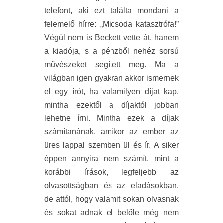
telefont, aki ezt találta mondani a
felemelő hírre: „Micsoda katasztrófa!”
Végül nem is Beckett vette át, hanem
a kiadója, s a pénzből nehéz sorsú
művészeket segített meg. Ma a
világban igen gyakran akkor ismernek
el egy írót, ha valamilyen díjat kap,
mintha ezektől a díjaktól jobban
lehetne írni. Mintha ezek a díjak
számítanának, amikor az ember az
üres lappal szemben ül és ír. A siker
éppen annyira nem számít, mint a
korábbi írások, legfeljebb az
olvasottságban és az eladásokban,
de attól, hogy valamit sokan olvasnak
és sokat adnak el belőle még nem