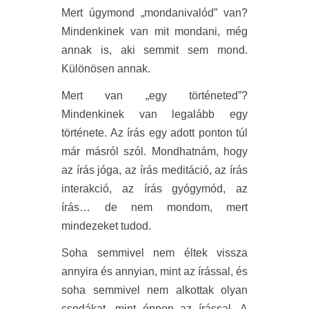
Mert úgymond „mondanivalód” van?
Mindenkinek van mit mondani, még
annak is, aki semmit sem mond.
Különösen annak.
Mert van „egy történeted”?
Mindenkinek van legalább egy
története. Az írás egy adott ponton túl
már másról szól. Mondhatnám, hogy
az írás jóga, az írás meditáció, az írás
interakció, az írás gyógymód, az
írás… de nem mondom, mert
mindezeket tudod.
Soha semmivel nem éltek vissza
annyira és annyian, mint az írással, és
soha semmivel nem alkottak olyan
csodákat, mint éppen az írással. A