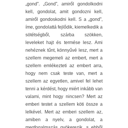
„gond”. „Gond”, amiről gondolkodni
kell, gondolat, amit gondozni kell,
amiről gondoskodni kell. S a „gond”,
íme, gondolattá fejlődik, kiemelkedik a
sötétségből, szárba szökken,
leveleket hajt és termése lesz. Ami
nehéznek tűnt, könnyűvé lesz, mert a
szellem megemeli az embert, mert a
szellem emlékezteti az embert arra,
hogy nem csak teste van, mert a
szellem az egyetlen, amivel fel lehet
tenni a kérdést, hogy miért inkább van
valami, mint hogy nincsen? Mert az
emberi testet a szellem köti össze a
lelkével. Mert az emberi szellem az,
amiben a nyelv, a gondolat, a
megfogalmazás gyökerezik, s ebből