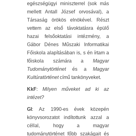
egészségügyi miniszterrel (sok más
mellett Antall József orvosával), a
Társaság örökös elnökével. Részt
vettem az első távoktatásra épülő
hazai felsőoktatási intézmény, a
Gábor Dénes Műszaki Informatikai
Főiskola alapításában is, s én írtam a
főiskola számára a
Magyar
Tudománytörténet
és a
Magyar
Kultúratörténet
című tankönyveket.
KkF
:
Milyen műveket ad ki az
intézet?
GI
: Az 1990-es évek közepén
könyvsorozatot indítottunk azzal a
céllal, hogy a magyar
tudománytörténet főbb szakágait és