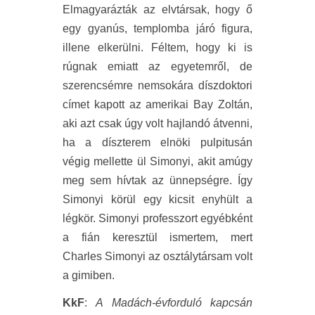
Elmagyarázták az elvtársak, hogy ő
egy gyanús, templomba járó figura,
illene elkerülni. Féltem, hogy ki is
rúgnak emiatt az egyetemről, de
szerencsémre nemsokára díszdoktori
címet kapott az amerikai Bay Zoltán,
aki azt csak úgy volt hajlandó átvenni,
ha a díszterem elnöki pulpitusán
végig mellette ül Simonyi, akit amúgy
meg sem hívtak az ünnepségre. Így
Simonyi körül egy kicsit enyhült a
légkör. Simonyi professzort egyébként
a fián keresztül ismertem, mert
Charles Simonyi az osztálytársam volt
a gimiben.
KkF
:
A Madách-évforduló kapcsán