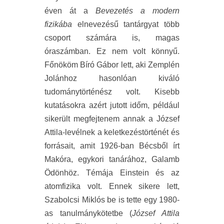
éven át a
Bevezetés a modern
fizikába
elnevezésű tantárgyat több
csoport számára is, magas
óraszámban. Ez nem volt könnyű.
Főnököm Bíró Gábor lett, aki Zemplén
Jolánhoz hasonlóan kiváló
tudománytörténész volt. Kisebb
kutatásokra azért jutott időm, például
sikerült megfejtenem annak a József
Attila-levélnek a keletkezéstörténét és
forrásait, amit 1926-ban Bécsből írt
Makóra, egykori tanárához, Galamb
Ödönhöz. Témája Einstein és az
atomfizika volt. Ennek sikere lett,
Szabolcsi Miklós be is tette egy 1980-
as tanulmánykötetbe (
József Attila