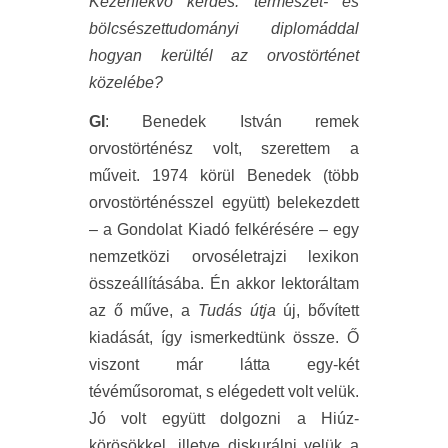
Kézenfekvő kérdés: természet- és
bölcsészettudományi diplomáddal
hogyan kerültél az orvostörténet
közelébe?
GI
: Benedek István remek
orvostörténész volt, szerettem a
műveit. 1974 körül Benedek (több
orvostörténésszel együtt) belekezdett
– a Gondolat Kiadó felkérésére – egy
nemzetközi orvoséletrajzi lexikon
összeállításába. Én akkor lektoráltam
az ő műve, a
Tudás útja
új, bővített
kiadását, így ismerkedtünk össze. Ő
viszont már látta egy-két
tévéműsoromat, s elégedett volt velük.
Jó volt együtt dolgozni a Hiúz-
körösökkel, illetve diskurálni velük a