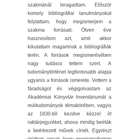
szakmánál leragadtam. Először
komoly bibliográfiai tanulmányokat
folytattam, hogy megismerjem a
szakma forrásait. Ötven éve
hasznosítom azt, amit akkor
kikutattam magamnak a bibliográfiák
terén. A források megismerésében
nagy tudásra tettem szert. A
tudománytörténet legfontosabb alapja
ugyanis a források ismerete. Vettem a
fáradságot és végigolvastam az
Akadémiai Könyvtár Inventáriumát a
reáltudományok témakörében, vagyis
az 1830-tól kezdve kézzel írt
raktárjegyzéket, ahova mindig beírták
a beérkezett művek címét. Egyrészt
örültem annak, hogy megismerhetem