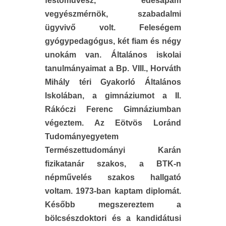
festőművész, édesapám
vegyészmérnök, szabadalmi
ügyvivő volt. Feleségem
gyógypedagógus, két fiam és négy
unokám van. Általános iskolai
tanulmányaimat a Bp. VIII., Horváth
Mihály téri Gyakorló Általános
Iskolában, a gimnáziumot a II.
Rákóczi Ferenc Gimnáziumban
végeztem. Az Eötvös Loránd
Tudományegyetem
Természettudományi Karán
fizikatanár szakos, a BTK-n
népművelés szakos hallgató
voltam. 1973-ban kaptam diplomát.
Később megszereztem a
bölcsészdoktori és a kandidátusi