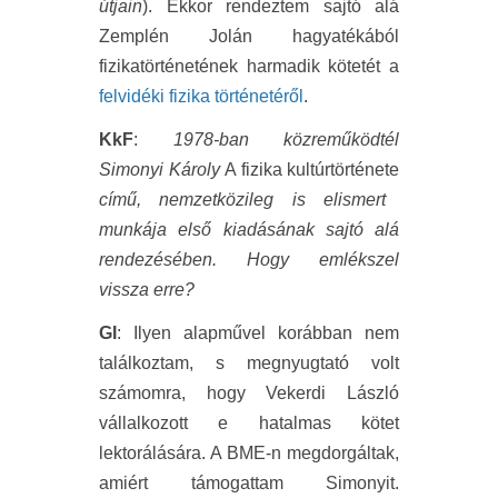
útjain
). Ekkor rendeztem sajtó alá
Zemplén Jolán hagyatékából
fizikatörténetének harmadik kötetét a
felvidéki fizika történetéről
.
KkF
:
1978-ban közreműködtél
Simonyi Károly
A fizika kultúrtörténete
című, nemzetközileg is elismert
munkája első kiadásának sajtó alá
rendezésében. Hogy emlékszel
vissza erre?
GI
: Ilyen alapművel korábban nem
találkoztam, s megnyugtató volt
számomra, hogy Vekerdi László
vállalkozott e hatalmas kötet
lektorálására. A BME-n megdorgáltak,
amiért támogattam Simonyit.