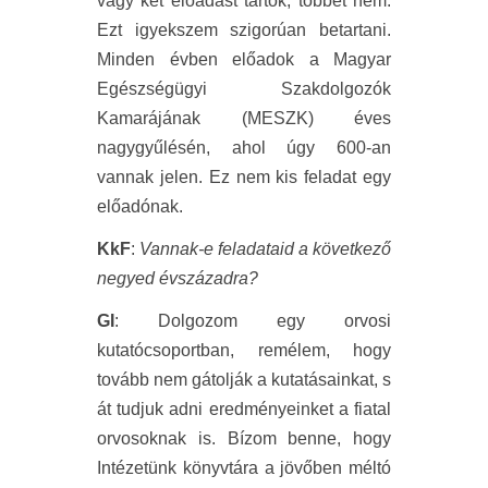
vagy két előadást tartok, többet nem.
Ezt igyekszem szigorúan betartani.
Minden évben előadok a Magyar
Egészségügyi Szakdolgozók
Kamarájának (MESZK) éves
nagygyűlésén, ahol úgy 600-an
vannak jelen. Ez nem kis feladat egy
előadónak.
KkF
:
Vannak-e feladataid a következő
negyed évszázadra?
GI
: Dolgozom egy orvosi
kutatócsoportban, remélem, hogy
tovább nem gátolják a kutatásainkat, s
át tudjuk adni eredményeinket a fiatal
orvosoknak is. Bízom benne, hogy
Intézetünk könyvtára a jövőben méltó