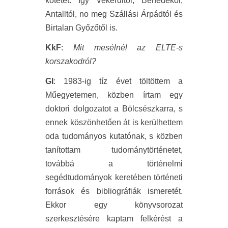
kötetet: így Vekerditől, Benedekől,
Antalltól, no meg Szállási Árpádtól és
Birtalan Győzőtől is.
KkF
:
Mit mesélnél az ELTE-s
korszakodról?
GI
: 1983-ig tíz évet töltöttem a
Műegyetemen, közben írtam egy
doktori dolgozatot a Bölcsészkarra, s
ennek köszönhetően át is kerülhettem
oda tudományos kutatónak, s közben
tanítottam tudománytörténetet,
továbbá a történelmi
segédtudományok keretében történeti
források és bibliográfiák ismeretét.
Ekkor egy könyvsorozat
szerkesztésére kaptam felkérést a