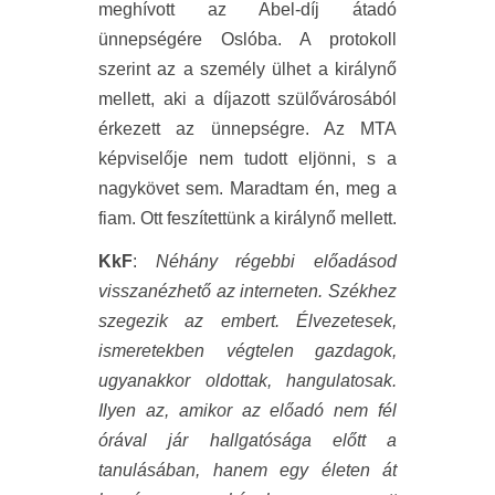
meghívott az Abel-díj átadó
ünnepségére Oslóba. A protokoll
szerint az a személy ülhet a királynő
mellett, aki a díjazott szülővárosából
érkezett az ünnepségre. Az MTA
képviselője nem tudott eljönni, s a
nagykövet sem. Maradtam én, meg a
fiam. Ott feszítettünk a királynő mellett.
KkF
:
Néhány régebbi előadásod
visszanézhető az interneten. Székhez
szegezik az embert. Élvezetesek,
ismeretekben végtelen gazdagok,
ugyanakkor oldottak, hangulatosak.
Ilyen az, amikor az előadó nem fél
órával jár hallgatósága előtt a
tanulásában, hanem egy életen át