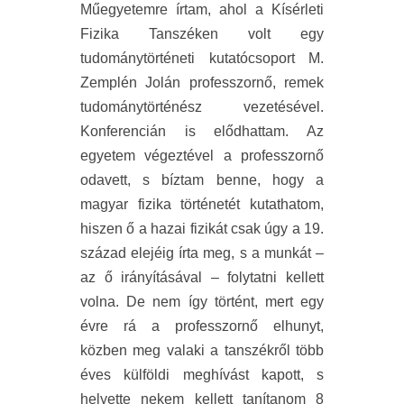
Műegyetemre írtam, ahol a Kísérleti
Fizika Tanszéken volt egy
tudománytörténeti kutatócsoport M.
Zemplén Jolán professzornő, remek
tudománytörténész vezetésével.
Konferencián is elődhattam. Az
egyetem végeztével a professzornő
odavett, s bíztam benne, hogy a
magyar fizika történetét kutathatom,
hiszen ő a hazai fizikát csak úgy a 19.
század elejéig írta meg, s a munkát –
az ő irányításával – folytatni kellett
volna. De nem így történt, mert egy
évre rá a professzornő elhunyt,
közben meg valaki a tanszékről több
éves külföldi meghívást kapott, s
helyette nekem kellett tanítanom 8