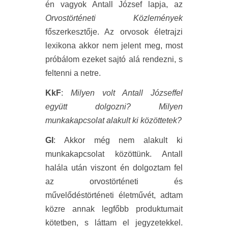
én vagyok Antall József lapja, az
Orvostörténeti Közlemények
főszerkesztője. Az orvosok életrajzi
lexikona akkor nem jelent meg, most
próbálom ezeket sajtó alá rendezni, s
feltenni a netre.
KkF
:
Milyen volt Antall Józseffel
együtt dolgozni? Milyen
munkakapcsolat alakult ki közöttetek?
GI
: Akkor még nem alakult ki
munkakapcsolat közöttünk. Antall
halála után viszont én dolgoztam fel
az orvostörténeti és
művelődéstörténeti életművét, adtam
közre annak legfőbb produktumait
kötetben, s láttam el jegyzetekkel.