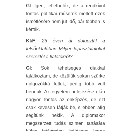
GI
: Igen, fellelhetők, de a rendkívül
fontos politikai műsorok mellett ezek
ismétlésére nem jut idő, bár többen is
kérték.
KkF
:
25 éven át dolgoztál a
felsőoktatában. Milyen tapasztalatokat
szereztél a fiatalokról?
GI
: Sok tehetséges diákkal
találkoztam, de közülük sokan szürke
dolgozókká lettek, pedig több volt
bennük. Az egyetem befejezése után
nagyon fontos az önképzés, de ezt
csak kevesen látják be, s ebben alig
segítünk nekik. A diplomakor
megszerzett tudás szinten tartására