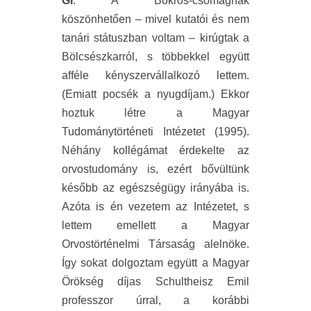
GI
: A Bokros-csomagnak
köszönhetően – mivel kutatói és nem
tanári státuszban voltam – kirúgtak a
Bölcsészkarról, s többekkel együtt
afféle kényszervállalkozó lettem.
(Emiatt pocsék a nyugdíjam.) Ekkor
hoztuk létre a Magyar
Tudománytörténeti Intézetet (1995).
Néhány kollégámat érdekelte az
orvostudomány is, ezért bővültünk
később az egészségügy irányába is.
Azóta is én vezetem az Intézetet, s
lettem emellett a Magyar
Orvostörténelmi Társaság alelnöke.
Így sokat dolgoztam együtt a Magyar
Örökség díjas Schultheisz Emil
professzor úrral, a korábbi