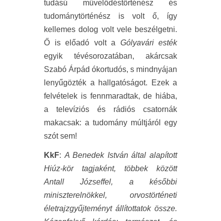
tudású művelődéstörténész és
tudománytörténész is volt ő, így
kellemes dolog volt vele beszélgetni.
Ő is előadó volt a
Gólyavári esték
egyik tévésorozatában, akárcsak
Szabó Árpád ókortudós, s mindnyájan
lenyűgözték a hallgatóságot. Ezek a
felvételek is fennmaradtak, de hiába,
a televíziós és rádiós csatornák
makacsak: a tudomány múltjáról egy
szót sem!
KkF
:
A Benedek István által alapított
Hiúz-kör tagjaként, többek között
Antall Józseffel, a későbbi
miniszterelnökkel, orvostörténeti
életrajzgyűjteményt állítottatok össze.