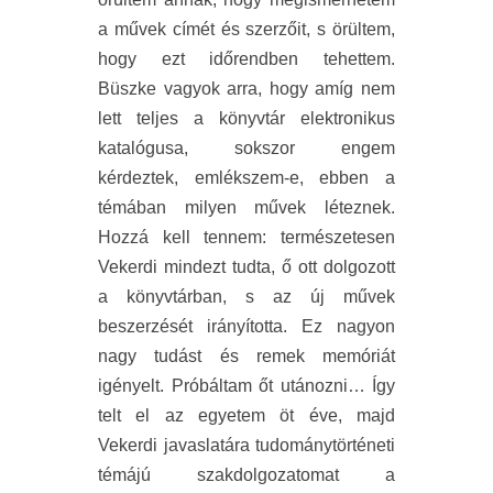
a művek címét és szerzőit, s örültem,
hogy ezt időrendben tehettem.
Büszke vagyok arra, hogy amíg nem
lett teljes a könyvtár elektronikus
katalógusa, sokszor engem
kérdeztek, emlékszem-e, ebben a
témában milyen művek léteznek.
Hozzá kell tennem: természetesen
Vekerdi mindezt tudta, ő ott dolgozott
a könyvtárban, s az új művek
beszerzését irányította. Ez nagyon
nagy tudást és remek memóriát
igényelt. Próbáltam őt utánozni… Így
telt el az egyetem öt éve, majd
Vekerdi javaslatára tudománytörténeti
témájú szakdolgozatomat a