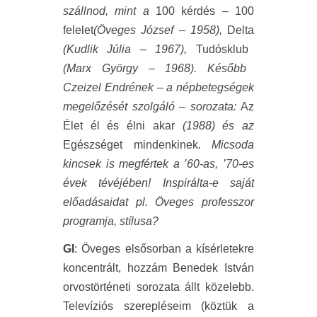
szállnod, mint a
100 kérdés – 100
felelet
(Öveges József – 1958),
Delta
(Kudlik Júlia – 1967),
Tudósklub
(Marx György – 1968). Később
Czeizel Endrének – a népbetegségek
megelőzését szolgáló – sorozata:
Az
Élet él és élni akar
(1988) és az
Egészséget mindenkinek
. Micsoda
kincsek is megfértek a ’60-as, ’70-es
évek tévéjében! Inspirálta-e saját
előadásaidat pl. Öveges professzor
programja, stílusa?
GI
: Öveges elsősorban a kísérletekre
koncentrált, hozzám Benedek István
orvostörténeti sorozata állt közelebb.
Televíziós szerepléseim (köztük a