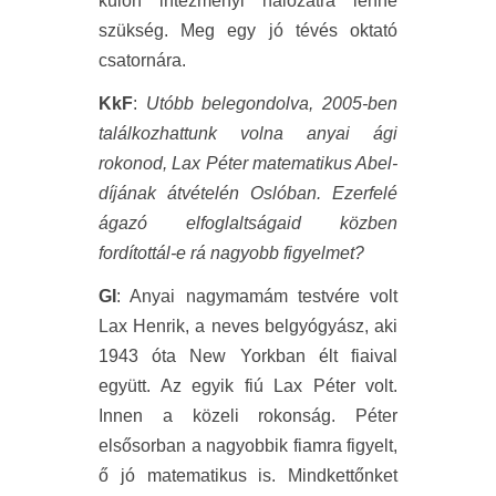
külön intézményi hálózatra lenne
szükség. Meg egy jó tévés oktató
csatornára.
KkF
:
Utóbb belegondolva, 2005-ben
találkozhattunk volna anyai ági
rokonod, Lax Péter matematikus Abel-
díjának átvételén Oslóban. Ezerfelé
ágazó elfoglaltságaid közben
fordítottál-e rá nagyobb figyelmet?
GI
: Anyai nagymamám testvére volt
Lax Henrik, a neves belgyógyász, aki
1943 óta New Yorkban élt fiaival
együtt. Az egyik fiú Lax Péter volt.
Innen a közeli rokonság. Péter
elsősorban a nagyobbik fiamra figyelt,
ő jó matematikus is. Mindkettőnket