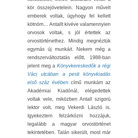
kör összejövetelein. Nagyon művelt
emberek voltak, úgyhogy fel kellett
kötnöm… Antallt kivéve valamennyien
orvosok voltak, s jól értettek az
orvostörténethez. Mindig megnéztük
egymás új munkáit. Nekem még a
rendszerváltoztatás előtt, 1988-ban
jelent meg a
Könyvkereskedők a régi
Váci utcában a pesti könyvkiadás
első száz évében
című munkám az
Akadémiai Kiadónál, elégedettek
voltak vele, miközben Antall szigorú
lektor volt, meg Vekerdi László is.
Igyekeztem felzárkózni hozzájuk,
legalább a magyar orvostörténet
tekintetében. Talán sikerült, most már