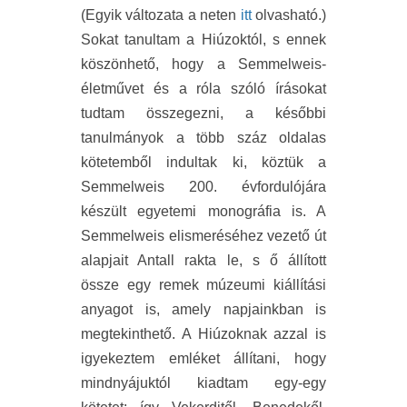
(Egyik változata a neten
itt
olvasható.)
Sokat tanultam a Hiúzoktól, s ennek
köszönhető, hogy a Semmelweis-
életművet és a róla szóló írásokat
tudtam összegezni, a későbbi
tanulmányok a több száz oldalas
kötetemből indultak ki, köztük a
Semmelweis 200. évfordulójára
készült egyetemi monográfia is. A
Semmelweis elismeréséhez vezető út
alapjait Antall rakta le, s ő állított
össze egy remek múzeumi kiállítási
anyagot is, amely napjainkban is
megtekinthető. A Hiúzoknak azzal is
igyekeztem emléket állítani, hogy
mindnyájuktól kiadtam egy-egy