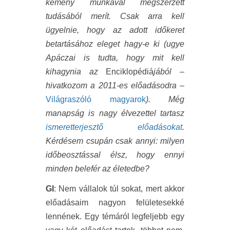
kemény munkával megszerzett
tudásából merít. Csak arra kell
ügyelnie, hogy az adott időkeret
betartásához eleget hagy-e ki (ugye
Apáczai is tudta, hogy mit kell
kihagynia az
Enciklopédiá
jából –
hivatkozom a 2011-es előadásodra –
Világraszóló magyarok
). Még
manapság is nagy élvezettel tartasz
ismeretterjesztő előadásokat
.
Kérdésem csupán csak annyi: milyen
időbeosztással élsz, hogy ennyi
minden belefér az életedbe?
GI
: Nem vállalok túl sokat, mert akkor
előadásaim nagyon felületesekké
lennének. Egy témáról legfeljebb egy