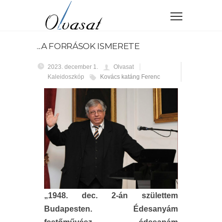
...A FORRÁSOK ISMERETE
2023. december 1.
Olvasat
Kaleidoszkóp
Kovács katáng Ferenc
„1948. dec. 2-án születtem
Budapesten. Édesanyám