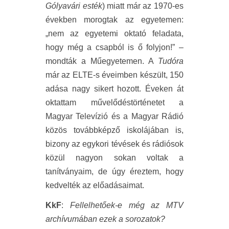
Gólyavári esték
) miatt már az 1970-es
években morogtak az egyetemen:
„nem az egyetemi oktató feladata,
hogy még a csapból is ő folyjon!” –
mondták a Műegyetemen. A
Tudóra
már az ELTE-s éveimben készült, 150
adása nagy sikert hozott. Éveken át
oktattam művelődéstörténetet a
Magyar Televízió és a Magyar Rádió
közös továbbképző iskolájában is,
bizony az egykori tévések és rádiósok
közül nagyon sokan voltak a
tanítványaim, de úgy éreztem, hogy
kedvelték az előadásaimat.
KkF
:
Fellelhetőek-e még az MTV
archívumában ezek a sorozatok?