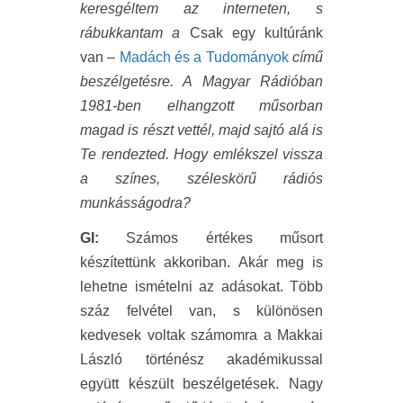
keresgéltem az interneten, s
rábukkantam a
Csak egy kultúránk
van –
Madách és a Tudományok
című
beszélgetésre. A Magyar Rádióban
1981-ben elhangzott műsorban
magad is részt vettél, majd sajtó alá is
Te rendezted. Hogy emlékszel vissza
a színes, széleskörű rádiós
munkásságodra?
GI:
Számos értékes műsort
készítettünk akkoriban. Akár meg is
lehetne ismételni az adásokat. Több
száz felvétel van, s különösen
kedvesek voltak számomra a Makkai
László történész akadémikussal
együtt készült beszélgetések. Nagy