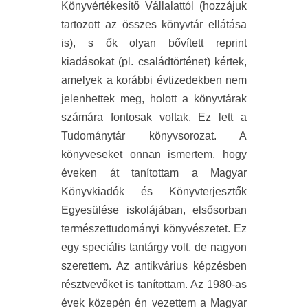
Könyvértékesítő Vállalattól (hozzájuk
tartozott az összes könyvtár ellátása
is), s ők olyan bővített reprint
kiadásokat (pl. családtörténet) kértek,
amelyek a korábbi évtizedekben nem
jelenhettek meg, holott a könyvtárak
számára fontosak voltak. Ez lett a
Tudománytár könyvsorozat. A
könyveseket onnan ismertem, hogy
éveken át tanítottam a Magyar
Könyvkiadók és Könyvterjesztők
Egyesülése iskolájában, elsősorban
természettudományi könyvészetet. Ez
egy speciális tantárgy volt, de nagyon
szerettem. Az antikvárius képzésben
résztvevőket is tanítottam. Az 1980-as
évek közepén én vezettem a Magyar