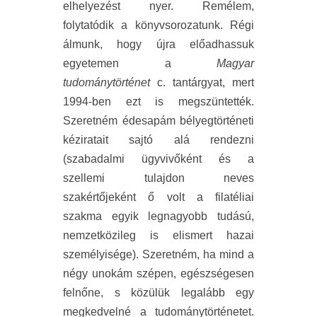
elhelyezést nyer. Remélem,
folytatódik a könyvsorozatunk. Régi
álmunk, hogy újra előadhassuk
egyetemen a
Magyar
tudománytörténet
c. tantárgyat, mert
1994-ben ezt is megszüntették.
Szeretném édesapám bélyegtörténeti
kéziratait sajtó alá rendezni
(szabadalmi ügyvivőként és a
szellemi tulajdon neves
szakértőjeként ő volt a filatéliai
szakma egyik legnagyobb tudású,
nemzetközileg is elismert hazai
személyisége). Szeretném, ha mind a
négy unokám szépen, egészségesen
felnőne, s közülük legalább egy
megkedvelné a tudománytörténetet.