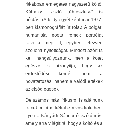
ritkábban emlegetett nagyszerű költő,
Kálnoky László „ébresztése” is
példás. (Alföldy egyébként már 1977-
ben kismonográfiát írt róla.) A polgári
humanista poéta remek portréját
rajzolja meg itt, egyben jelezvén
szellemi nyitottságát. Mindezt azért is
kell hangsúlyoznunk, mert a kötet
egésze is bizonyítja, hogy az
érdeklődési körnél nem a
hovatartozás, hanem a valódi értékek
az elsődlegesek.
De számos más lírikusról is találnunk
remek miniportrékat e nívós kötetben.
Ilyen a Kányádi Sándorról szóló írás,
amely arra világít rá, hogy a költő és a