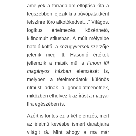
amelyek a forradalom elfojtása óta a
legszebben fejezik ki a búvópatakként
felszínre törő alkotókedvet…” Világos,
logikus értelmezés, közérthető,
kifinomult stílusban. A múlt mélyeibe
hatoló költő, a közügyversek szerzője
jelenik meg itt. Hasonló értékek
jellemzik a másik mű, a
Finom fül
magányos házban
elemzését is,
melyben a tételmondatok különös
ritmust adnak a gondolatmenetnek,
miközben elhelyezik az írást a magyar
líra egészében is.
Azért is fontos ez a két elemzés, mert
az életmű kevésbé ismert darabjaira
világít rá. Mint ahogy a ma már