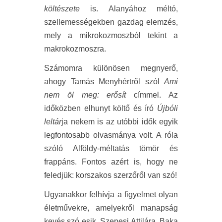
költészete
is. Alanyához méltó,
szellemességekben gazdag elemzés,
mely a mikrokozmoszból tekint a
makrokozmoszra.
Számomra különösen megnyerő,
ahogy Tamás Menyhértről szól
Ami
nem öl meg: erősít
címmel. Az
időközben elhunyt költő és író
Újbóli
leltár
ja nekem is az utóbbi idők egyik
legfontosabb olvasmánya volt. A róla
szóló Alföldy-méltatás tömör és
frappáns. Fontos azért is, hogy ne
feledjük: korszakos szerzőről van szó!
Ugyanakkor felhívja a figyelmet olyan
életművekre, amelyekről manapság
kevés szó esik. Szepesi Attilára, Baka