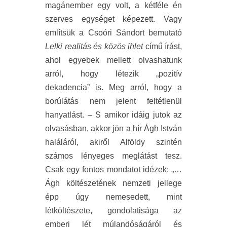
magánember egy volt, a kétféle én
szerves egységet képezett. Vagy
említsük a Csoóri Sándort bemutató
Lelki realitás és közös ihlet
című írást,
ahol egyebek mellett olvashatunk
arról, hogy létezik „pozitív
dekadencia” is. Meg arról, hogy a
borúlátás nem jelent feltétlenül
hanyatlást. – S amikor idáig jutok az
olvasásban, akkor jön a hír Ágh István
haláláról, akiről Alföldy szintén
számos lényeges meglátást tesz.
Csak egy fontos mondatot idézek: „…
Ágh költészetének nemzeti jellege
épp úgy nemesedett, mint
létköltészete, gondolatisága az
emberi lét múlandóságáról és