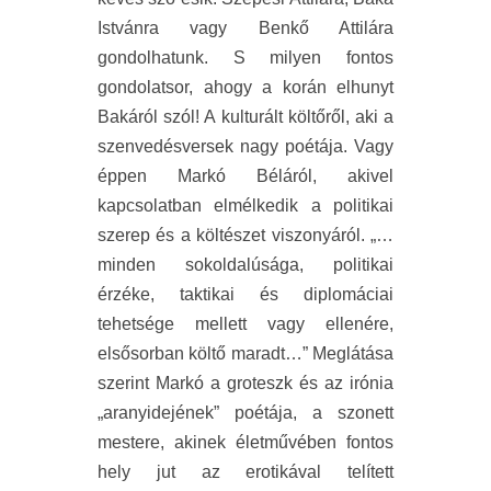
Istvánra vagy Benkő Attilára
gondolhatunk. S milyen fontos
gondolatsor, ahogy a korán elhunyt
Bakáról szól! A kulturált költőről, aki a
szenvedésversek nagy poétája. Vagy
éppen Markó Béláról, akivel
kapcsolatban elmélkedik a politikai
szerep és a költészet viszonyáról. „…
minden sokoldalúsága, politikai
érzéke, taktikai és diplomáciai
tehetsége mellett vagy ellenére,
elsősorban költő maradt…” Meglátása
szerint Markó a groteszk és az irónia
„aranyidejének” poétája, a szonett
mestere, akinek életművében fontos
hely jut az erotikával telített