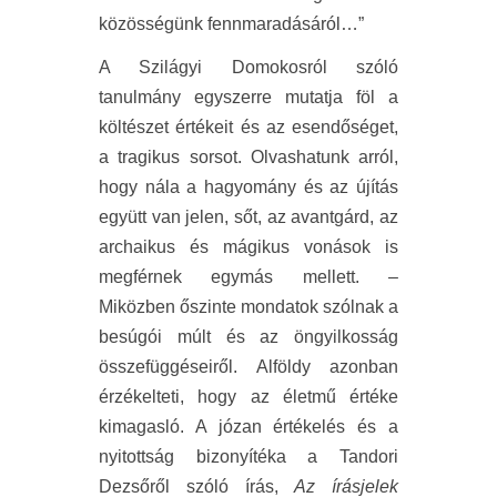
közösségünk fennmaradásáról…”
A Szilágyi Domokosról szóló
tanulmány egyszerre mutatja föl a
költészet értékeit és az esendőséget,
a tragikus sorsot. Olvashatunk arról,
hogy nála a hagyomány és az újítás
együtt van jelen, sőt, az avantgárd, az
archaikus és mágikus vonások is
megférnek egymás mellett. –
Miközben őszinte mondatok szólnak a
besúgói múlt és az öngyilkosság
összefüggéseiről. Alföldy azonban
érzékelteti, hogy az életmű értéke
kimagasló. A józan értékelés és a
nyitottság bizonyítéka a Tandori
Dezsőről szóló írás,
Az írásjelek