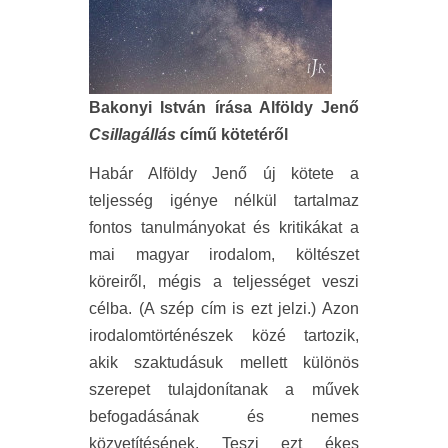
Bakonyi István írása Alföldy Jenő
Csillagállás
című kötetéről
Habár Alföldy Jenő új kötete a
teljesség igénye nélkül tartalmaz
fontos tanulmányokat és kritikákat a
mai magyar irodalom, költészet
köreiről, mégis a teljességet veszi
célba. (A szép cím is ezt jelzi.) Azon
irodalomtörténészek közé tartozik,
akik szaktudásuk mellett különös
szerepet tulajdonítanak a művek
befogadásának és nemes
közvetítésének. Teszi ezt ékes