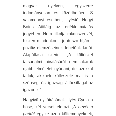
magyar nyelven, egyszerre
tudományosan és közérthetően. S
valamennyi esetben, Illyéstől Hegyi
Botos Attiláig az értékfelmutatás
jegyében. Nem titkolja rokonszenvét,
hiszen mindenkor – jobb szó híján –
pozitív elemzéseinek lehetünk tanúi.
Alapállása szerint: „A költészet
társadalmi hivatásáról nem akarok
újabb elméletet gyártani, de azokkal
tartok, akiknek költészete ma is a
szépség és igazság állócsillagához
igazodik.”
Nagyívű nyitóírásának Illyés Gyula a
hőse, két versét elemzi. „A
Levél a
partról
egyike azon költeményeknek,