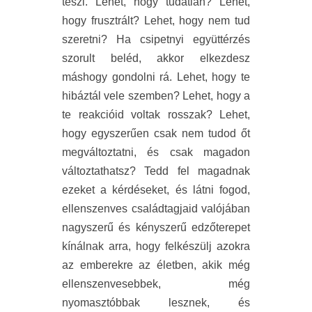
teszi. Lehet, hogy tudatlan? Lehet,
hogy frusztrált? Lehet, hogy nem tud
szeretni? Ha csipetnyi együttérzés
szorult beléd, akkor elkezdesz
máshogy gondolni rá. Lehet, hogy te
hibáztál vele szemben? Lehet, hogy a
te reakcióid voltak rosszak? Lehet,
hogy egyszerűen csak nem tudod őt
megváltoztatni, és csak magadon
változtathatsz? Tedd fel magadnak
ezeket a kérdéseket, és látni fogod,
ellenszenves családtagjaid valójában
nagyszerű és kényszerű edzőterepet
kínálnak arra, hogy felkészülj azokra
az emberekre az életben, akik még
ellenszenvesebbek, még
nyomasztóbbak lesznek, és