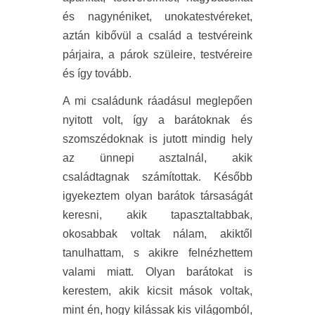
és nagynéniket, unokatestvéreket,
aztán kibővül a család a testvéreink
párjaira, a párok szüleire, testvéreire
és így tovább.
A mi családunk ráadásul meglepően
nyitott volt, így a barátoknak és
szomszédoknak is jutott mindig hely
az ünnepi asztalnál, akik
családtagnak számítottak. Később
igyekeztem olyan barátok társaságát
keresni, akik tapasztaltabbak,
okosabbak voltak nálam, akiktől
tanulhattam, s akikre felnézhettem
valami miatt. Olyan barátokat is
kerestem, akik kicsit mások voltak,
mint én, hogy kilássak kis világomból,