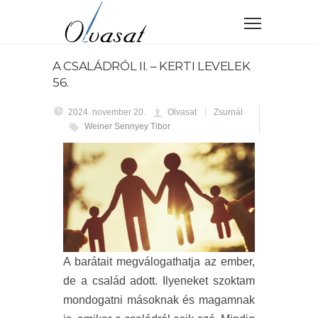
A CSALÁDRÓL II. – KERTI LEVELEK
56.
2024. november 20.
Olvasat
Zsurnál
Weiner Sennyey Tibor
A barátait megválogathatja az ember,
de a család adott. Ilyeneket szoktam
mondogatni másoknak és magamnak