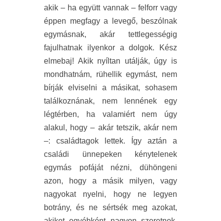
akik – ha együtt vannak – felforr vagy
éppen megfagy a levegő, beszólnak
egymásnak, akár tettlegességig
fajulhatnak ilyenkor a dolgok. Kész
elmebaj! Akik nyíltan utálják, úgy is
mondhatnám, rühellik egymást, nem
bírják elviselni a másikat, sohasem
találkoznának, nem lennének egy
légtérben, ha valamiért nem úgy
alakul, hogy – akár tetszik, akár nem
–: családtagok lettek. Így aztán a
családi ünnepeken kénytelenek
egymás pofáját nézni, dühöngeni
azon, hogy a másik milyen, vagy
nagyokat nyelni, hogy ne legyen
botrány, és ne sértsék meg azokat,
akiket egyébként nagyon szeretnek.