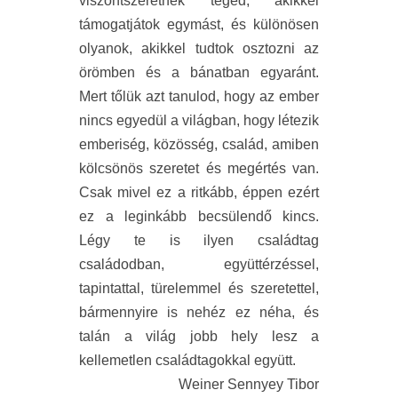
viszontszeretnek téged, akikkel
támogatjátok egymást, és különösen
olyanok, akikkel tudtok osztozni az
örömben és a bánatban egyaránt.
Mert tőlük azt tanulod, hogy az ember
nincs egyedül a világban, hogy létezik
emberiség, közösség, család, amiben
kölcsönös szeretet és megértés van.
Csak mivel ez a ritkább, éppen ezért
ez a leginkább becsülendő kincs.
Légy te is ilyen családtag
családodban, együttérzéssel,
tapintattal, türelemmel és szeretettel,
bármennyire is nehéz ez néha, és
talán a világ jobb hely lesz a
kellemetlen családtagokkal együtt.
Weiner Sennyey Tibor