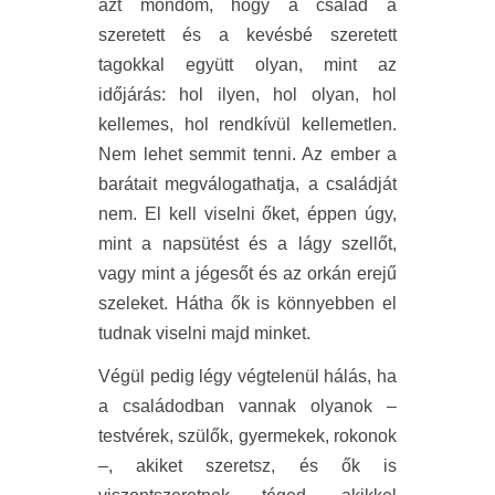
azt mondom, hogy a család a
szeretett és a kevésbé szeretett
tagokkal együtt olyan, mint az
időjárás: hol ilyen, hol olyan, hol
kellemes, hol rendkívül kellemetlen.
Nem lehet semmit tenni. Az ember a
barátait megválogathatja, a családját
nem. El kell viselni őket, éppen úgy,
mint a napsütést és a lágy szellőt,
vagy mint a jégesőt és az orkán erejű
szeleket. Hátha ők is könnyebben el
tudnak viselni majd minket.
V
égül pedig légy végtelenül hálás, ha
a családodban vannak olyanok
–
testvérek, szülők, gyermekek, rokonok
–
, akiket szeretsz, és ők is