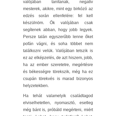
valójában tanítanak, negatív
mesterek, akikre, mint egy birkózó az
edzés során ellenfelére: fel kell
készülnöm. Ők valójában csak
segítenek abban, hogy jobb legyek.
Persze talán egyszerűbb lenne őket
pofán vágni, és soha többet nem
találkozni velük. Valójában tetszik is
ez az elképzelés, de azt hiszem, jobb,
ha az ember szeretetre, megértésre
és békességre törekszik, még ha ez
csupán törekvés is marad bizonyos
helyzetekben.
Ha tehát valamelyik családtagod
elviselhetetlen, nyomasztó, esetleg
még bánt is, próbáld megérteni, miért