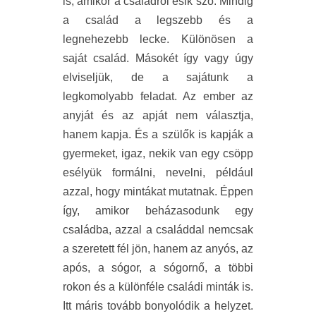
is, amikor a családról esik szó. Mindig
a család a legszebb és a
legnehezebb lecke. Különösen a
saját család. Másokét így vagy úgy
elviseljük, de a sajátunk a
legkomolyabb feladat. Az ember az
anyját és az apját nem választja,
hanem kapja. És a szülők is kapják a
gyermeket, igaz, nekik van egy csöpp
esélyük formálni, nevelni, például
azzal, hogy mintákat mutatnak. Éppen
így, amikor beházasodunk egy
családba, azzal a családdal nemcsak
a szeretett fél jön, hanem az anyós, az
após, a sógor, a sógornő, a többi
rokon és a különféle családi minták is.
Itt máris tovább bonyolódik a helyzet.