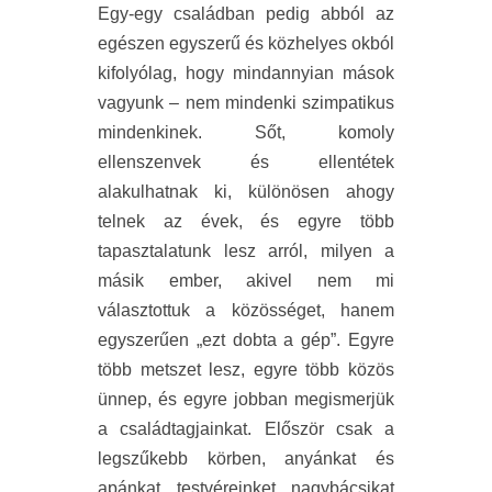
Egy-egy családban pedig abból az
egészen egyszerű és közhelyes okból
kifolyólag, hogy mindannyian mások
vagyunk – nem mindenki szimpatikus
mindenkinek. Sőt, komoly
ellenszenvek és ellentétek
alakulhatnak ki, különösen ahogy
telnek az évek, és egyre több
tapasztalatunk lesz arról, milyen a
másik ember, akivel nem mi
választottuk a közösséget, hanem
egyszerűen „ezt dobta a gép”. Egyre
több metszet lesz, egyre több közös
ünnep, és egyre jobban megismerjük
a családtagjainkat. Először csak a
legszűkebb körben, anyánkat és
apánkat, testvéreinket, nagybácsikat