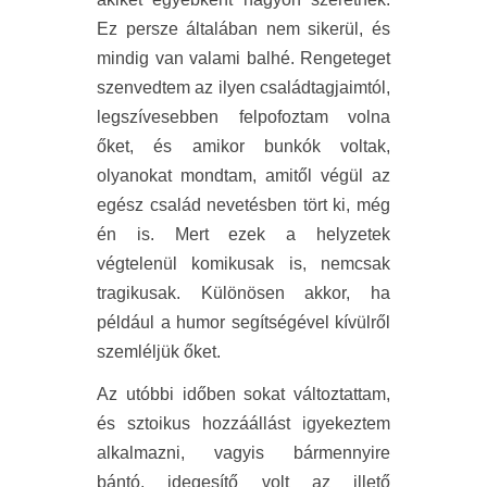
Ez persze általában nem sikerül, és
mindig van valami balhé. Rengeteget
szenvedtem az ilyen családtagjaimtól,
legszívesebben felpofoztam volna
őket, és amikor bunkók voltak,
olyanokat mondtam, amitől végül az
egész család nevetésben tört ki, még
én is. Mert ezek a helyzetek
végtelenül komikusak is, nemcsak
tragikusak. Különösen akkor, ha
például a humor segítségével kívülről
szemléljük őket.
Az utóbbi időben sokat változtattam,
és sztoikus hozzáállást igyekeztem
alkalmazni, vagyis bármennyire
bántó, idegesítő volt az illető