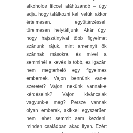
alkoholos filccel aláhúzandó – úgy
adja, hogy találkozni kell velük, akkor
értelmesen, együttérzéssel,
türelmesen helytálljunk. Akár úgy,
hogy hajszálnyival több figyelmet
szánunk rájuk, mint amennyit ők
szánnak másokra, és mivel a
semminél a kevés is több, ez igazán
nem megterhelő egy figyelmes
embernek. Vajon bennünk van-e
szeretet? Vajon nekünk vannak-e
kérdéseink? Vajon kíváncsiak
vagyunk-e még? Persze vannak
olyan emberek, akikkel egyszerűen
nem lehet semmit sem kezdeni,
minden családban akad ilyen. Ezért