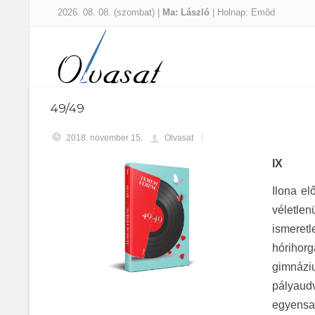
2026. 08. 08. (szombat) |
Ma: László
| Holnap: Emõd
49/49
2018. november 15.
Olvasat
IX
Ilona el
véletlen
ismeretl
hórihor
gimnázi
pályaud
egyensap