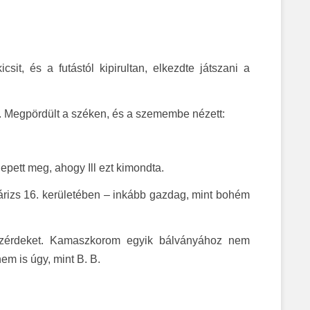
csit, és a futástól kipirultan, elkezdte játszani a
ni. Megpördült a széken, és a szemembe nézett:
lepett meg, ahogy Ill ezt kimondta.
árizs 16. kerületében – inkább gazdag, mint bohém
közérdeket. Kamaszkorom egyik bálványához nem
em is úgy, mint B. B.