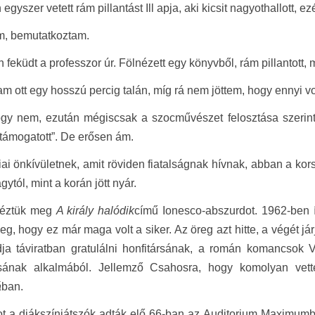
 egyszer vetett rám pillantást Ill apja, aki kicsit nagyothallott,
m, bemutatkoztam.
 feküdt a professzor úr. Fölnézett egy könyvből, rám pillantott,
am ott egy hosszú percig talán, míg rá nem jöttem, hogy ennyi v
y nem, ezután mégiscsak a szocművészet felosztása szerinti 
 „támogatott”. De erősen ám.
iai önkívületnek, amit röviden fiatalságnak hívnak, abban a k
ágytól, mint a korán jött nyár.
néztük meg
A király halódik
című Ionesco-abszurdot. 1962-ben í
eg, hogy ez már maga volt a siker. Az öreg azt hitte, a végét já
ja táviratban gratulálni honfitársának, a román komancsok V
lásának alkalmából. Jellemző Csahosra, hogy komolyan vette 
á
ban.
t a diákszínjátszók adták elő 66-ban az Auditorium Maximumb