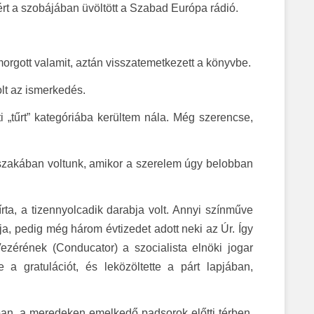
 ezért a szobájában üvöltött a Szabad Európa rádió.
 morgott valamit, aztán visszatemetkezett a könyvbe.
olt az ismerkedés.
„tűrt” kategóriába kerültem nála. Még szerencse,
orszakában voltunk, amikor a szerelem úgy belobban
rta, a tizennyolcadik darabja volt. Annyi színműve
rja, pedig még három évtizedet adott neki az Úr. Így
ezérének (Conducator) a szocialista elnöki jogar
a gratulációt, és leközöltette a párt lapjában,
an, a meredeken emelkedő padsorok előtti térben.