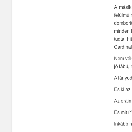
A másik
felülmú
domborít
minden f
tudta hi
Cardinal
Nem véle
jó lábú,
A lányod
És ki az 
Az óráim
És mit ír
Inkább h