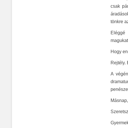
csak pár
áradáso
tönkre a
Eléggé 
magukat
Hogy eng
Rejtély.
A végén
dramatu
penészed
Másnap, 
Szeretsz
Gyermek