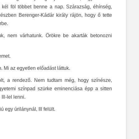
 kél föl többet benne a nap. Szárazság, éhínség,
észben Berenger-Kádár király rájön, hogy ő tette
rbe.
tuk, nem várhatunk. Örökre be akarták betonozni
emet.
. Mi az egyetlen előadást láttuk.
 volt, a rendező. Nem tudtam még, hogy színésze,
gyetemi színpad szürke eminenciása épp a sitten
l-lel lenni.
gy úrilánynál, Ill felült.