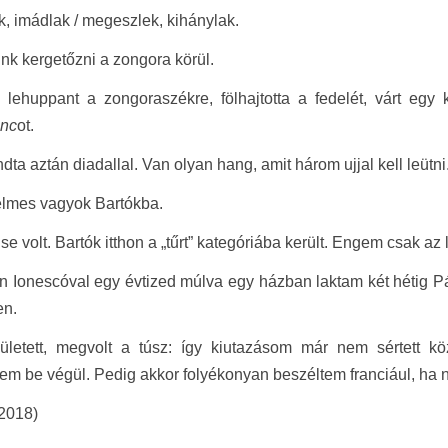
k, imádlak / megeszlek, kihánylak.
nk kergetőzni a zongora körül.
l lehuppant a zongoraszékre, fölhajtotta a fedelét, várt egy ki
nc
ot.
ta aztán diadallal. Van olyan hang, amit három ujjal kell leüt
elmes vagyok Bartókba.
e volt. Bartók itthon a „tűrt” kategóriába került. Engem csak az 
 Ionescóval egy évtized múlva egy házban laktam két hétig P
en.
ületett, megvolt a túsz: így kiutazásom már nem sértett 
em be végül. Pedig akkor folyékonyan beszéltem franciául, ha n
 2018)