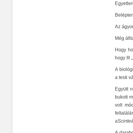
Egyetlen
Belépte
Az ágyon
Még állt
Hogy hog
hogy Ill
A biológ
a testi v
Együtt 
bukott m
volt mód
feltalá
a
Scinte
A darabo