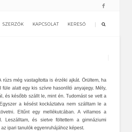
|
SZERZŐK
KAPCSOLAT
KERESŐ
 rúzs még vastagította is érzéki ajkát. Örültem, ha
l füle alatt egy kis szívre hasonlító anyajegy. Mély,
ál, és később szállt le, mint én. Tudomást se vett a
 Egyszer a késést kockáztatva nem szálltam le a
etni. Eltűnt egy mellékutcában. A villamos a
l. Leszálltam, és sietve föltettem a gimnáziumi
 az ipari tanulók egyenruhájához képest.