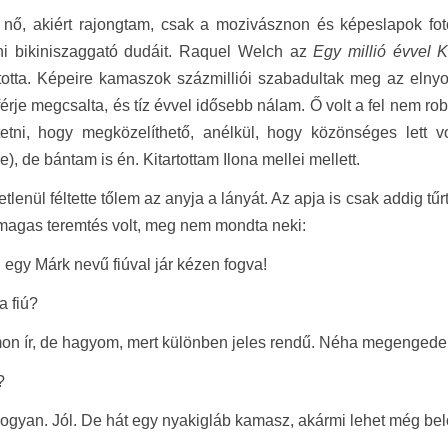
 nő, akiért rajongtam, csak a mozivásznon és képeslapok fot
lni bikiniszaggató dudáit. Raquel Welch az
Egy millió évvel Kr
otta. Képeire kamaszok százmilliói szabadultak meg az elnyom
érje megcsalta, és tíz évvel idősebb nálam. Ő volt a fel nem r
tetni, hogy megközelíthető, anélkül, hogy közönséges lett vo
e), de bántam is én. Kitartottam Ilona mellei mellett.
tlenül féltette tőlem az anyja a lányát. Az apja is csak addig tű
 magas teremtés volt, meg nem mondta neki:
 egy Márk nevű fiúval jár kézen fogva!
a fiú?
on ír, de hagyom, mert különben jeles rendű. Néha megengede
?
ogyan. Jól. De hát egy nyakigláb kamasz, akármi lehet még bel