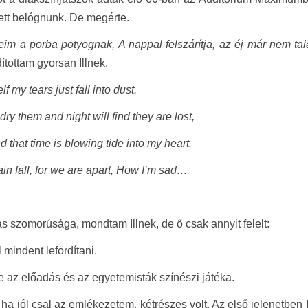
ett belógnunk. De megérte.
im a porba potyognak, A nappal felszárítja, az éj már nem ta
dítottam gyorsan Illnek.
f my tears just fall into dust.
dry them and night will find they are lost,
d that time is blowing tide into my heart.
rain fall, for we are apart, How I’m sad…
ás szomorúsága, mondtam Illnek, de ő csak annyit felelt:
 mindent lefordítani.
e az előadás és az egyetemisták színészi játéka.
 ha jól csal az emlékezetem, kétrészes volt. Az első jelenetben 