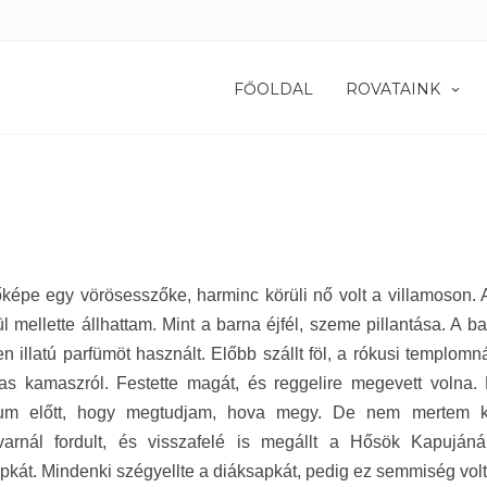
FŐOLDAL
ROVATAINK
őképe egy vörösesszőke, harminc körüli nő volt a villamoson. A
ül mellette állhattam. Mint a barna éjfél, szeme pillantása. A ba
en illatú parfümöt használt. Előbb szállt föl, a rókusi templomn
gas kamaszról. Festette magát, és reggelire megevett volna.
um előtt, hogy megtudjam, hova megy. De nem mertem köv
varnál fordult, és visszafelé is megállt a Hősök Kapujáná
kát. Mindenki szégyellte a diáksapkát, pedig ez semmiség volt