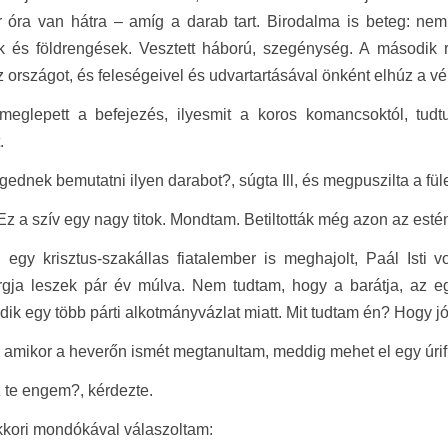
 óra van hátra – amíg a darab tart. Birodalma is beteg: nem
k és földrengések. Vesztett háború, szegénység. A második r
z országot, és feleségeivel és udvartartásával önként elhúz a vé
meglepett a befejezés, ilyesmit a koros komancsoktól, tud
.
ednek bemutatni ilyen darabot?, súgta Ill, és megpuszilta a fül
 Ez a szív egy nagy titok. Mondtam. Betiltották még azon az estén
 egy krisztus-szakállas fiatalember is meghajolt, Paál Isti
rgja leszek pár év múlva. Nem tudtam, hogy a barátja, az e
ik egy több párti alkotmányvázlat miatt. Mit tudtam én? Hogy jó Il
amikor a heverőn ismét megtanultam, meddig mehet el egy úrifiú e
 te engem?, kérdezte.
kori mondókával válaszoltam: