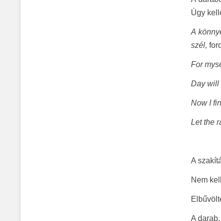
Úgy kell
A könnye
szél,
for
For mysel
Day will 
Now I fin
Let the 
A szakít
Nem kell
Elbűvölt
A darab,