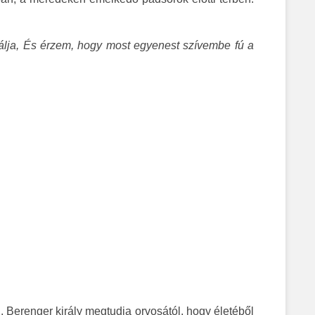
lálja, És érzem, hogy most egyenest szívembe fú a
I. Berenger király megtudja orvosától, hogy életéből