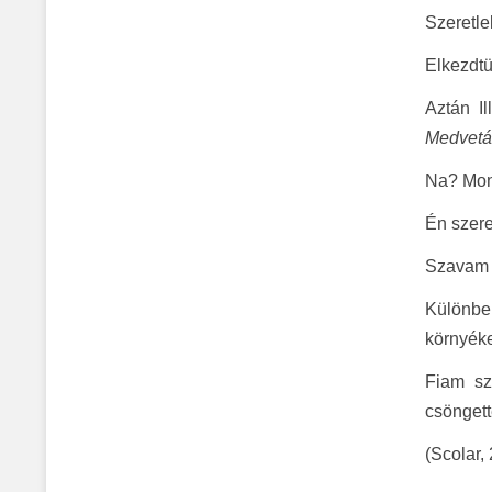
Szeretle
Elkezdtü
Aztán Il
Medvetá
Na? Mond
Én szer
Szavam s
Különben
környék
Fiam sz
csöngett
(Scolar,